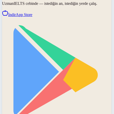
UzmanIELTS
cebinde — istediğin an, istediğin yerde çalış.
İndir
App Store