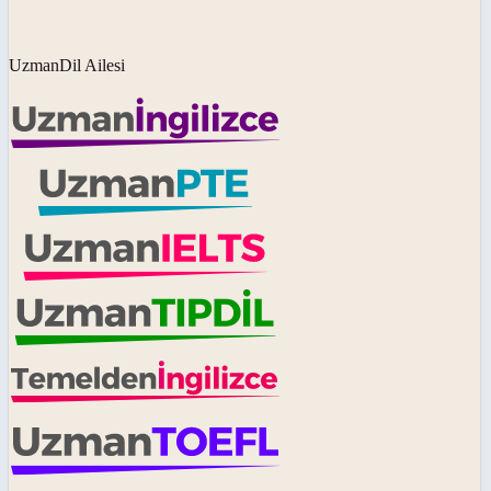
UzmanDil Ailesi