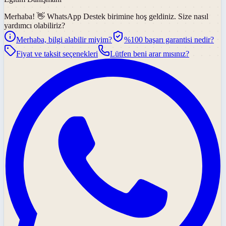
Merhaba! 👋
WhatsApp Destek
birimine hoş geldiniz. Size nasıl
yardımcı olabiliriz?
Merhaba, bilgi alabilir miyim?
%100 başarı garantisi nedir?
Fiyat ve taksit seçenekleri
Lütfen beni arar mısınız?