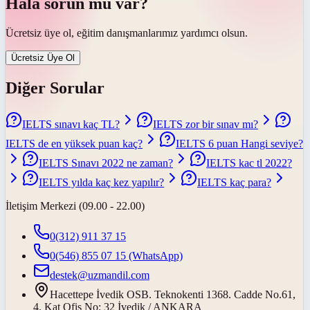
Hâlâ sorun mu var?
Ücretsiz üye ol, eğitim danışmanlarımız yardımcı olsun.
Ücretsiz Üye Ol
Diğer Sorular
IELTS sınavı kaç TL?
IELTS zor bir sınav mı?
IELTS de en yüksek puan kaç?
IELTS 6 puan Hangi seviye?
IELTS Sınavı 2022 ne zaman?
IELTS kac tl 2022?
IELTS yılda kaç kez yapılır?
IELTS kaç para?
İletişim Merkezi (09.00 - 22.00)
0(312) 911 37 15
0(546) 855 07 15
(WhatsApp)
destek@uzmandil.com
Hacettepe İvedik OSB. Teknokenti 1368. Cadde No.61,
4. Kat Ofis No: 32 İvedik / ANKARA