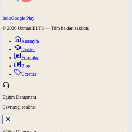
İndir
Google Play
©
2026
UzmanIELTS
— Tüm hakları saklıdır.
Anasayfa
Dersler
Yorumlar
Blog
Ücretler
Eğitim Danışmanı
Çevrimiçi (online)
Eğitim Danışmanı