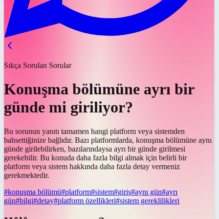
Sıkça Sorulan Sorular
Konuşma bölümüne ayrı bir
günde mi giriliyor?
Bu sorunun yanıtı tamamen hangi platform veya sistemden
bahsettiğinize bağlıdır. Bazı platformlarda, konuşma bölümüne aynı
günde girilebilirken, bazılarındaysa ayrı bir günde girilmesi
gerekebilir. Bu konuda daha fazla bilgi almak için belirli bir
platform veya sistem hakkında daha fazla detay vermeniz
gerekmektedir.
#
konuşma bölümü
#
platform
#
sistem
#
giriş
#
aynı gün
#
ayrı
gün
#
bilgi
#
detay
#
platform özellikleri
#
sistem gereklilikleri