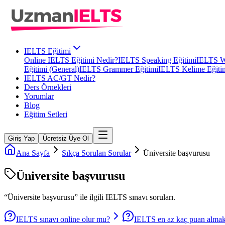
IELTS Eğitimi
Online IELTS Eğitimi Nedir?
IELTS Speaking Eğitimi
IELTS Wr
Eğitimi (General)
IELTS Grammer Eğitimi
IELTS Kelime Eğiti
IELTS AC/GT Nedir?
Ders Örnekleri
Yorumlar
Blog
Eğitim Setleri
Giriş Yap
Ücretsiz Üye Ol
Ana Sayfa
Sıkça Sorulan Sorular
Üniversite başvurusu
Üniversite başvurusu
“
Üniversite başvurusu
” ile ilgili
IELTS
sınavı soruları.
IELTS sınavı online olur mu?
IELTS en az kaç puan almak