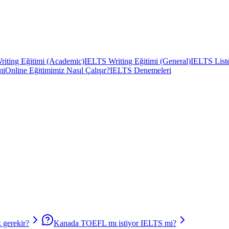
iting Eğitimi (Academic)
IELTS Writing Eğitimi (General)
IELTS Liste
mi
Online Eğitimimiz Nasıl Çalışır?
IELTS Denemeleri
 gerekir?
Kanada TOEFL mı istiyor IELTS mi?