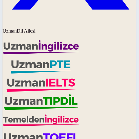
UzmanDil Ailesi