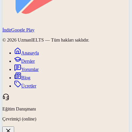
İndir
Google Play
©
2026
UzmanIELTS
— Tüm hakları saklıdır.
Anasayfa
Dersler
Yorumlar
Blog
Ücretler
Eğitim Danışmanı
Çevrimiçi (online)