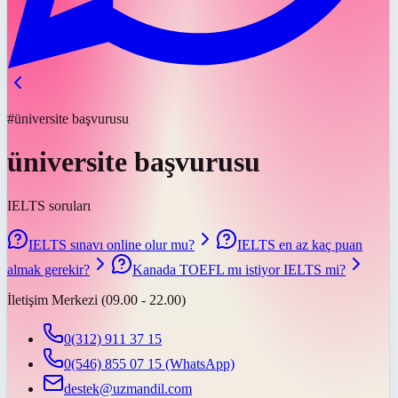
#üniversite başvurusu
üniversite başvurusu
IELTS soruları
IELTS sınavı online olur mu?
IELTS en az kaç puan
almak gerekir?
Kanada TOEFL mı istiyor IELTS mi?
İletişim Merkezi (09.00 - 22.00)
0(312) 911 37 15
0(546) 855 07 15
(WhatsApp)
destek@uzmandil.com