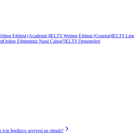
iting Eğitimi (Academic)
IELTS Writing Eğitimi (General)
IELTS Liste
mi
Online Eğitimimiz Nasıl Çalışır?
IELTS Denemeleri
 için İngilizce seviyesi ne olmalı?