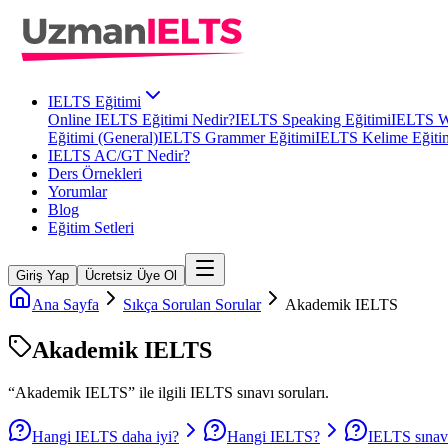
IELTS Eğitimi
Online IELTS Eğitimi Nedir?
IELTS Speaking Eğitimi
IELTS Wr
Eğitimi (General)
IELTS Grammer Eğitimi
IELTS Kelime Eğiti
IELTS AC/GT Nedir?
Ders Örnekleri
Yorumlar
Blog
Eğitim Setleri
Giriş Yap
Ücretsiz Üye Ol
Ana Sayfa
Sıkça Sorulan Sorular
Akademik IELTS
Akademik IELTS
“
Akademik IELTS
” ile ilgili
IELTS
sınavı soruları.
Hangi IELTS daha iyi?
Hangi IELTS?
IELTS sınavı