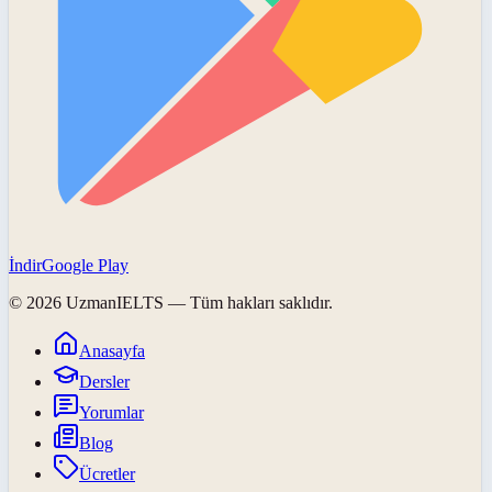
İndir
Google Play
©
2026
UzmanIELTS
— Tüm hakları saklıdır.
Anasayfa
Dersler
Yorumlar
Blog
Ücretler