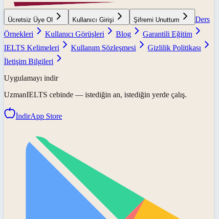
Ders
Ücretsiz Üye Ol
Kullanıcı Girişi
Şifremi Unuttum
Örnekleri
Kullanıcı Görüşleri
Blog
Garantili Eğitim
IELTS Kelimeleri
Kullanım Sözleşmesi
Gizlilik Politikası
İletişim Bilgileri
Uygulamayı indir
UzmanIELTS
cebinde — istediğin an, istediğin yerde çalış.
İndir
App Store