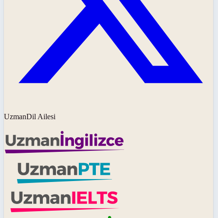
UzmanDil Ailesi