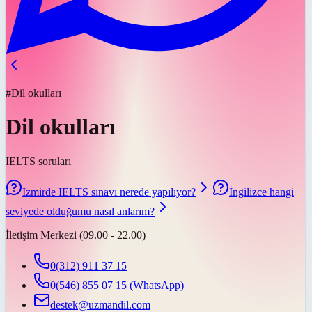
#Dil okulları
Dil okulları
IELTS soruları
Izmirde IELTS sınavı nerede yapılıyor?
İngilizce hangi
seviyede olduğumu nasıl anlarım?
İletişim Merkezi (09.00 - 22.00)
0(312) 911 37 15
0(546) 855 07 15
(WhatsApp)
destek@uzmandil.com