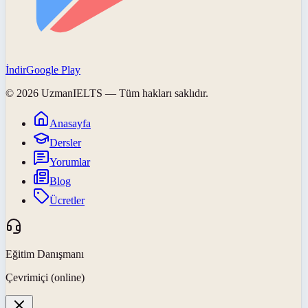
İndir
Google Play
©
2026
UzmanIELTS
— Tüm hakları saklıdır.
Anasayfa
Dersler
Yorumlar
Blog
Ücretler
Eğitim Danışmanı
Çevrimiçi (online)