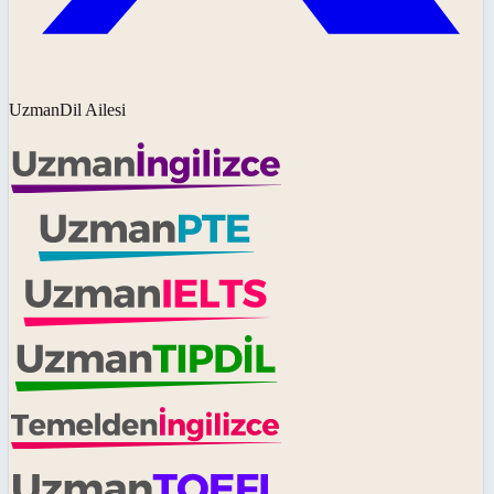
UzmanDil Ailesi