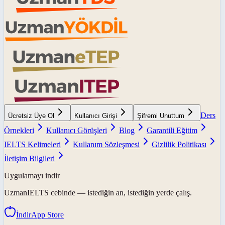
Ders
Ücretsiz Üye Ol
Kullanıcı Girişi
Şifremi Unuttum
Örnekleri
Kullanıcı Görüşleri
Blog
Garantili Eğitim
IELTS Kelimeleri
Kullanım Sözleşmesi
Gizlilik Politikası
İletişim Bilgileri
Uygulamayı indir
UzmanIELTS
cebinde — istediğin an, istediğin yerde çalış.
İndir
App Store