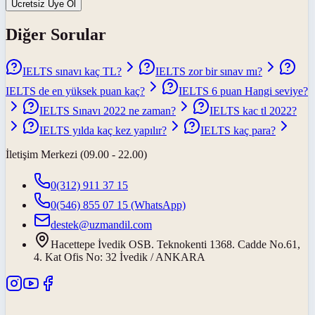
Ücretsiz Üye Ol
Diğer Sorular
IELTS sınavı kaç TL?
IELTS zor bir sınav mı?
IELTS de en yüksek puan kaç?
IELTS 6 puan Hangi seviye?
IELTS Sınavı 2022 ne zaman?
IELTS kac tl 2022?
IELTS yılda kaç kez yapılır?
IELTS kaç para?
İletişim Merkezi (09.00 - 22.00)
0(312) 911 37 15
0(546) 855 07 15
(WhatsApp)
destek@uzmandil.com
Hacettepe İvedik OSB. Teknokenti 1368. Cadde No.61,
4. Kat Ofis No: 32 İvedik / ANKARA