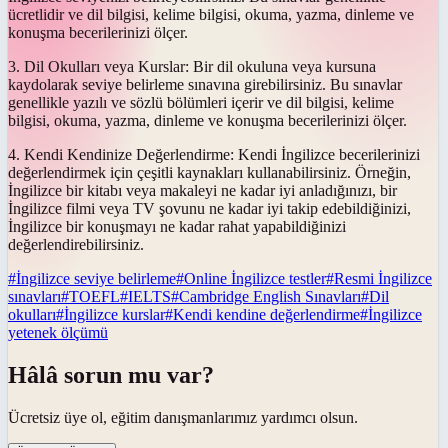
ücretlidir ve dil bilgisi, kelime bilgisi, okuma, yazma, dinleme ve
konuşma becerilerinizi ölçer.
3. Dil Okulları veya Kurslar: Bir dil okuluna veya kursuna
kaydolarak seviye belirleme sınavına girebilirsiniz. Bu sınavlar
genellikle yazılı ve sözlü bölümleri içerir ve dil bilgisi, kelime
bilgisi, okuma, yazma, dinleme ve konuşma becerilerinizi ölçer.
4. Kendi Kendinize Değerlendirme: Kendi İngilizce becerilerinizi
değerlendirmek için çeşitli kaynakları kullanabilirsiniz. Örneğin,
İngilizce bir kitabı veya makaleyi ne kadar iyi anladığınızı, bir
İngilizce filmi veya TV şovunu ne kadar iyi takip edebildiğinizi,
İngilizce bir konuşmayı ne kadar rahat yapabildiğinizi
değerlendirebilirsiniz.
#
İngilizce seviye belirleme
#
Online İngilizce testler
#
Resmi İngilizce
sınavları
#
TOEFL
#
IELTS
#
Cambridge English Sınavları
#
Dil
okulları
#
İngilizce kurslar
#
Kendi kendine değerlendirme
#
İngilizce
yetenek ölçümü
Hâlâ sorun mu var?
Ücretsiz üye ol, eğitim danışmanlarımız yardımcı olsun.