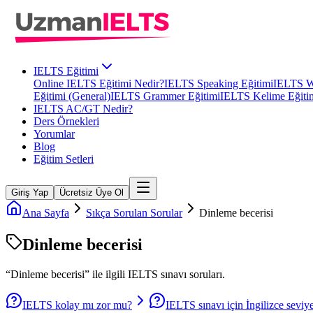
IELTS Eğitimi
Online IELTS Eğitimi Nedir?
IELTS Speaking Eğitimi
IELTS Wr
Eğitimi (General)
IELTS Grammer Eğitimi
IELTS Kelime Eğiti
IELTS AC/GT Nedir?
Ders Örnekleri
Yorumlar
Blog
Eğitim Setleri
Giriş Yap
Ücretsiz Üye Ol
Ana Sayfa
Sıkça Sorulan Sorular
Dinleme becerisi
Dinleme becerisi
“
Dinleme becerisi
” ile ilgili
IELTS
sınavı soruları.
IELTS kolay mı zor mu?
IELTS sınavı için İngilizce seviy