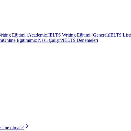
iting Eğitimi (Academic)
IELTS Writing Eğitimi (General)
IELTS Liste
mi
Online Eğitimimiz Nasıl Çalışır?
IELTS Denemeleri
esi ne olmalı?