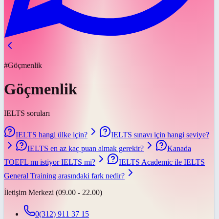
#Göçmenlik
Göçmenlik
IELTS soruları
IELTS hangi ülke için?
IELTS sınavı için hangi seviye?
IELTS en az kaç puan almak gerekir?
Kanada
TOEFL mı istiyor IELTS mi?
IELTS Academic ile IELTS
General Training arasındaki fark nedir?
İletişim Merkezi (09.00 - 22.00)
0(312) 911 37 15