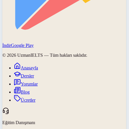
İndir
Google Play
©
2026
UzmanIELTS
— Tüm hakları saklıdır.
Anasayfa
Dersler
Yorumlar
Blog
Ücretler
Eğitim Danışmanı