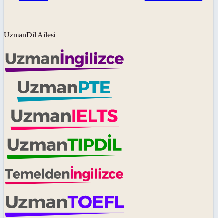
UzmanDil Ailesi