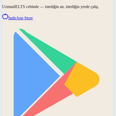
UzmanIELTS
cebinde — istediğin an, istediğin yerde çalış.
İndir
App Store