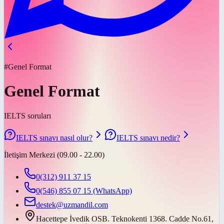
#Genel Format
Genel Format
IELTS soruları
IELTS sınavı nasıl olur?
IELTS sınavı nedir?
İletişim Merkezi (09.00 - 22.00)
0(312) 911 37 15
0(546) 855 07 15
(WhatsApp)
destek@uzmandil.com
Hacettepe İvedik OSB. Teknokenti 1368. Cadde No.61,