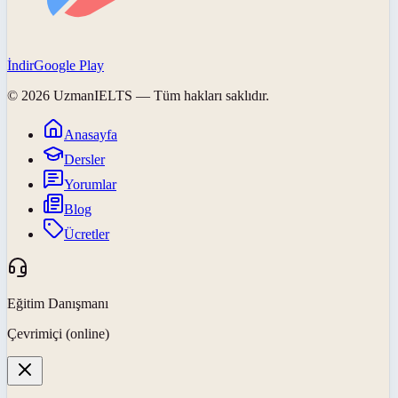
İndir
Google Play
©
2026
UzmanIELTS
— Tüm hakları saklıdır.
Anasayfa
Dersler
Yorumlar
Blog
Ücretler
Eğitim Danışmanı
Çevrimiçi (online)