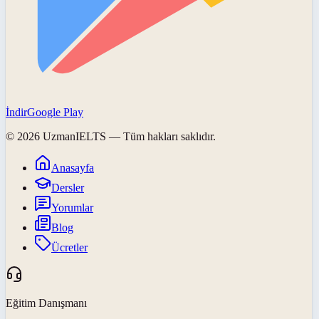
İndir
Google Play
©
2026
UzmanIELTS
— Tüm hakları saklıdır.
Anasayfa
Dersler
Yorumlar
Blog
Ücretler
Eğitim Danışmanı