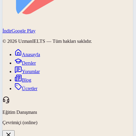
İndir
Google Play
©
2026
UzmanIELTS
— Tüm hakları saklıdır.
Anasayfa
Dersler
Yorumlar
Blog
Ücretler
Eğitim Danışmanı
Çevrimiçi (online)