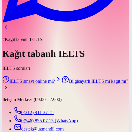
#Kağıt tabanlı IELTS
Kağıt tabanlı IELTS
IELTS soruları
IELTS sınavı online mi?
Bilgisayarlı IELTS mi kağıt mı?
İletişim Merkezi (09.00 - 22.00)
0(312) 911 37 15
0(546) 855 07 15
(WhatsApp)
destek@uzmandil.com