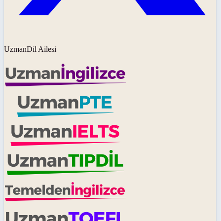
UzmanDil Ailesi