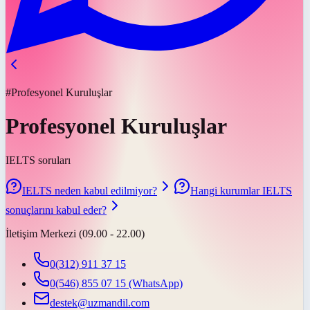
#Profesyonel Kuruluşlar
Profesyonel Kuruluşlar
IELTS soruları
IELTS neden kabul edilmiyor?
Hangi kurumlar IELTS
sonuçlarını kabul eder?
İletişim Merkezi (09.00 - 22.00)
0(312) 911 37 15
0(546) 855 07 15
(WhatsApp)
destek@uzmandil.com