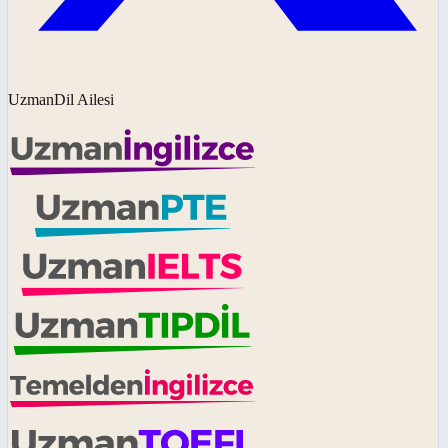
UzmanDil Ailesi