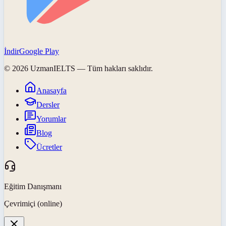
İndir
Google Play
©
2026
UzmanIELTS
— Tüm hakları saklıdır.
Anasayfa
Dersler
Yorumlar
Blog
Ücretler
Eğitim Danışmanı
Çevrimiçi (online)