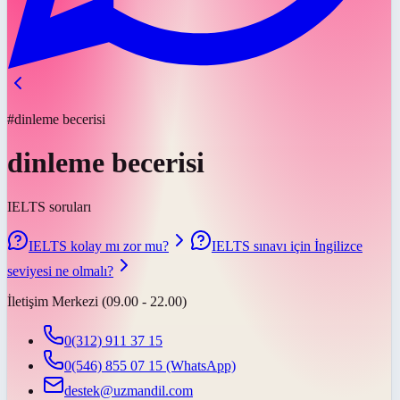
#dinleme becerisi
dinleme becerisi
IELTS soruları
IELTS kolay mı zor mu?
IELTS sınavı için İngilizce
seviyesi ne olmalı?
İletişim Merkezi (09.00 - 22.00)
0(312) 911 37 15
0(546) 855 07 15
(WhatsApp)
destek@uzmandil.com