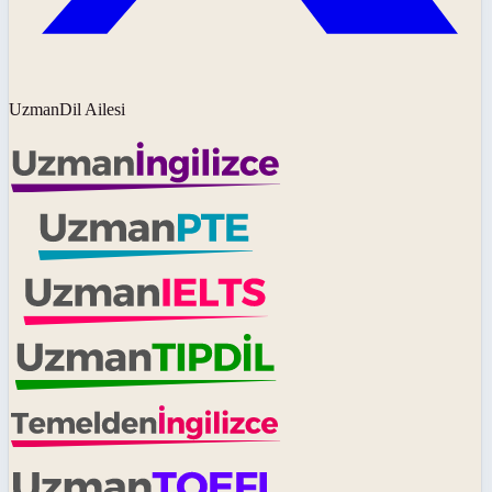
UzmanDil Ailesi