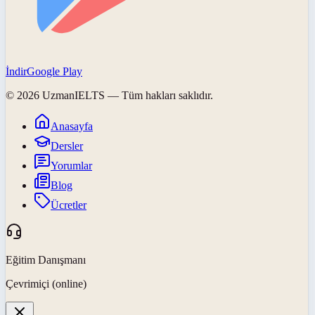
İndir
Google Play
©
2026
UzmanIELTS
— Tüm hakları saklıdır.
Anasayfa
Dersler
Yorumlar
Blog
Ücretler
Eğitim Danışmanı
Çevrimiçi (online)