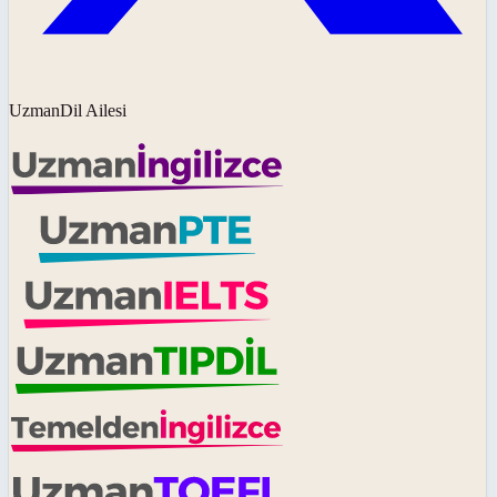
UzmanDil Ailesi