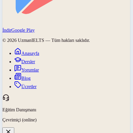
İndir
Google Play
©
2026
UzmanIELTS
— Tüm hakları saklıdır.
Anasayfa
Dersler
Yorumlar
Blog
Ücretler
Eğitim Danışmanı
Çevrimiçi (online)