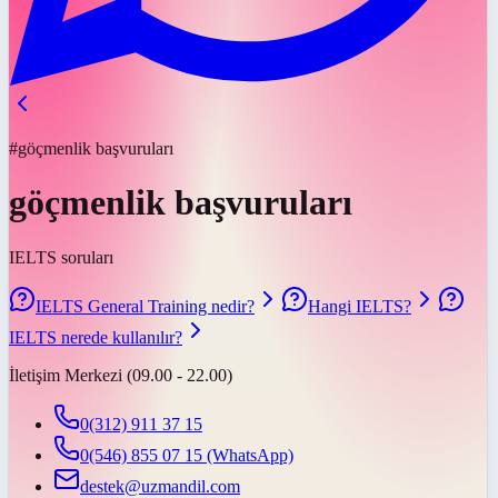
#göçmenlik başvuruları
göçmenlik başvuruları
IELTS soruları
IELTS General Training nedir?
Hangi IELTS?
IELTS nerede kullanılır?
İletişim Merkezi (09.00 - 22.00)
0(312) 911 37 15
0(546) 855 07 15
(WhatsApp)
destek@uzmandil.com