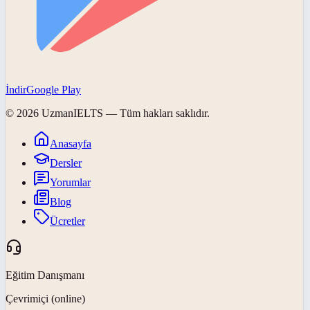
İndir
Google Play
©
2026
UzmanIELTS
— Tüm hakları saklıdır.
Anasayfa
Dersler
Yorumlar
Blog
Ücretler
Eğitim Danışmanı
Çevrimiçi (online)