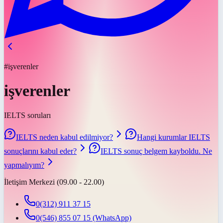
#işverenler
işverenler
IELTS soruları
IELTS neden kabul edilmiyor?
Hangi kurumlar IELTS
sonuçlarını kabul eder?
IELTS sonuç belgem kayboldu. Ne
yapmalıyım?
İletişim Merkezi (09.00 - 22.00)
0(312) 911 37 15
0(546) 855 07 15
(WhatsApp)