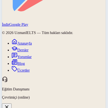
İndir
Google Play
©
2026
UzmanIELTS
— Tüm hakları saklıdır.
Anasayfa
Dersler
Yorumlar
Blog
Ücretler
Eğitim Danışmanı
Çevrimiçi (online)