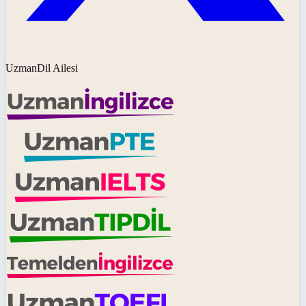
UzmanDil Ailesi