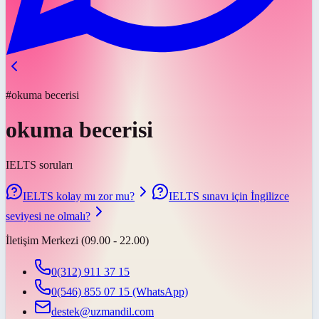
#okuma becerisi
okuma becerisi
IELTS soruları
IELTS kolay mı zor mu?
IELTS sınavı için İngilizce
seviyesi ne olmalı?
İletişim Merkezi (09.00 - 22.00)
0(312) 911 37 15
0(546) 855 07 15
(WhatsApp)
destek@uzmandil.com