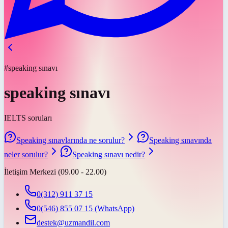
#speaking sınavı
speaking sınavı
IELTS soruları
Speaking sınavlarında ne sorulur?
Speaking sınavında
neler sorulur?
Speaking sınavı nedir?
İletişim Merkezi (09.00 - 22.00)
0(312) 911 37 15
0(546) 855 07 15
(WhatsApp)
destek@uzmandil.com