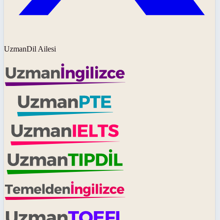
UzmanDil Ailesi