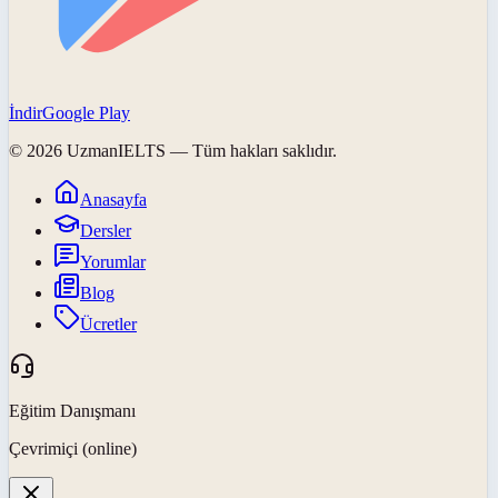
İndir
Google Play
©
2026
UzmanIELTS
— Tüm hakları saklıdır.
Anasayfa
Dersler
Yorumlar
Blog
Ücretler
Eğitim Danışmanı
Çevrimiçi (online)