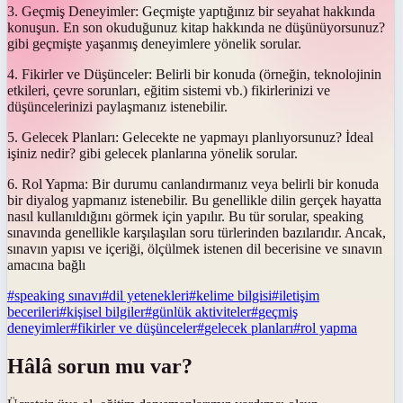
3. Geçmiş Deneyimler: Geçmişte yaptığınız bir seyahat hakkında
konuşun. En son okuduğunuz kitap hakkında ne düşünüyorsunuz?
gibi geçmişte yaşanmış deneyimlere yönelik sorular.
4. Fikirler ve Düşünceler: Belirli bir konuda (örneğin, teknolojinin
etkileri, çevre sorunları, eğitim sistemi vb.) fikirlerinizi ve
düşüncelerinizi paylaşmanız istenebilir.
5. Gelecek Planları: Gelecekte ne yapmayı planlıyorsunuz? İdeal
işiniz nedir? gibi gelecek planlarına yönelik sorular.
6. Rol Yapma: Bir durumu canlandırmanız veya belirli bir konuda
bir diyalog yapmanız istenebilir. Bu genellikle dilin gerçek hayatta
nasıl kullanıldığını görmek için yapılır. Bu tür sorular, speaking
sınavında genellikle karşılaşılan soru türlerinden bazılarıdır. Ancak,
sınavın yapısı ve içeriği, ölçülmek istenen dil becerisine ve sınavın
amacına bağlı
#
speaking sınavı
#
dil yetenekleri
#
kelime bilgisi
#
iletişim
becerileri
#
kişisel bilgiler
#
günlük aktiviteler
#
geçmiş
deneyimler
#
fikirler ve düşünceler
#
gelecek planları
#
rol yapma
Hâlâ sorun mu var?