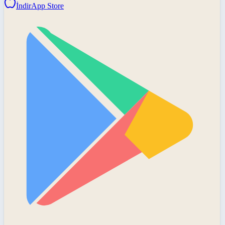
İndir
App Store