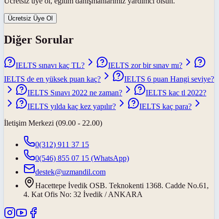
Ücretsiz üye ol, eğitim danışmanlarımız yardımcı olsun.
Ücretsiz Üye Ol
Diğer Sorular
IELTS sınavı kaç TL?
IELTS zor bir sınav mı?
IELTS de en yüksek puan kaç?
IELTS 6 puan Hangi seviye?
IELTS Sınavı 2022 ne zaman?
IELTS kac tl 2022?
IELTS yılda kaç kez yapılır?
IELTS kaç para?
İletişim Merkezi (09.00 - 22.00)
0(312) 911 37 15
0(546) 855 07 15
(WhatsApp)
destek@uzmandil.com
Hacettepe İvedik OSB. Teknokenti 1368. Cadde No.61,
4. Kat Ofis No: 32 İvedik / ANKARA