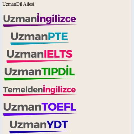
UzmanDil Ailesi