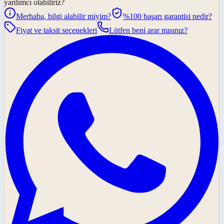
yardımcı olabiliriz?
Merhaba, bilgi alabilir miyim?
%100 başarı garantisi nedir?
Fiyat ve taksit seçenekleri
Lütfen beni arar mısınız?