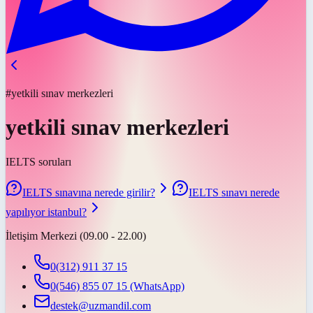
#yetkili sınav merkezleri
yetkili sınav merkezleri
IELTS soruları
IELTS sınavına nerede girilir?
IELTS sınavı nerede
yapılıyor istanbul?
İletişim Merkezi (09.00 - 22.00)
0(312) 911 37 15
0(546) 855 07 15
(WhatsApp)
destek@uzmandil.com