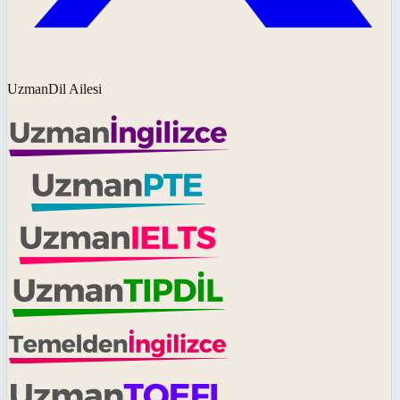
UzmanDil Ailesi