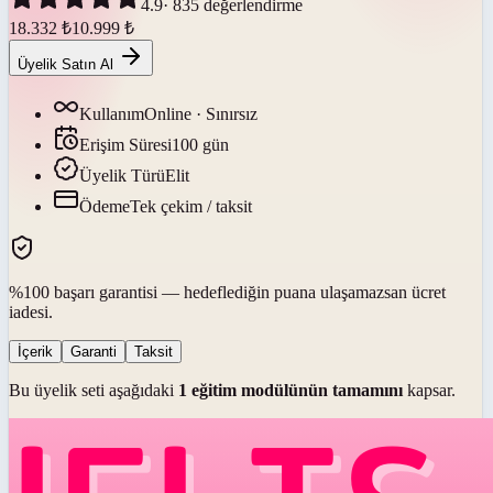
4.9
·
835
değerlendirme
18.332
₺
10.999
₺
Üyelik Satın Al
Kullanım
Online · Sınırsız
Erişim Süresi
100
gün
Üyelik Türü
Elit
Ödeme
Tek çekim / taksit
%100 başarı garantisi — hedeflediğin puana ulaşamazsan ücret
iadesi.
İçerik
Garanti
Taksit
Bu üyelik seti aşağıdaki
1
eğitim modülünün tamamını
kapsar.