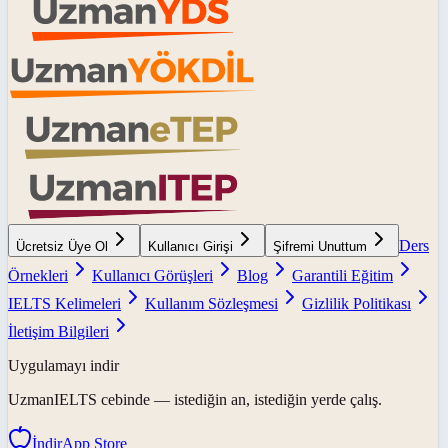
Ders
Ücretsiz Üye Ol
Kullanıcı Girişi
Şifremi Unuttum
Örnekleri
Kullanıcı Görüşleri
Blog
Garantili Eğitim
IELTS Kelimeleri
Kullanım Sözleşmesi
Gizlilik Politikası
İletişim Bilgileri
Uygulamayı indir
UzmanIELTS
cebinde — istediğin an, istediğin yerde çalış.
İndir
App Store