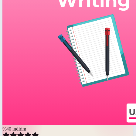
%
40
indirim