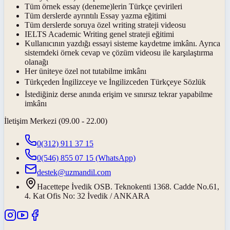
Tüm örnek essay (deneme)lerin Türkçe çevirileri
Tüm derslerde ayrıntılı Essay yazma eğitimi
Tüm derslerde soruya özel writing strateji videosu
IELTS Academic Writing genel strateji eğitimi
Kullanıcının yazdığı essayi sisteme kaydetme imkânı. Ayrıca
sistemdeki örnek cevap ve çözüm videosu ile karşılaştırma
olanağı
Her üniteye özel not tutabilme imkânı
Türkçeden İngilizceye ve İngilizceden Türkçeye Sözlük
İstediğiniz derse anında erişim ve sınırsız tekrar yapabilme
imkânı
İletişim Merkezi (09.00 - 22.00)
0(312) 911 37 15
0(546) 855 07 15
(WhatsApp)
destek@uzmandil.com
Hacettepe İvedik OSB. Teknokenti 1368. Cadde No.61,
4. Kat Ofis No: 32 İvedik / ANKARA