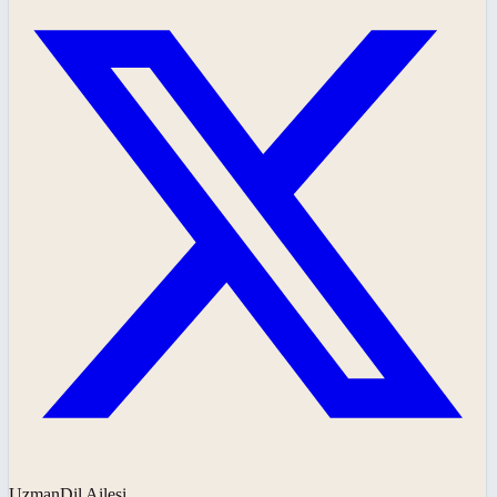
UzmanDil Ailesi