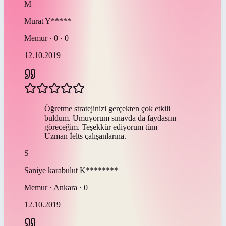
M
Murat
Y*****
Memur · 0 · 0
12.10.2019
Öğretme stratejinizi gerçekten çok etkili
buldum. Umuyorum sınavda da faydasını
göreceğim. Teşekkür ediyorum tüm
Uzman İelts çalışanlarına.
S
Saniye karabulut
K********
Memur · Ankara · 0
12.10.2019