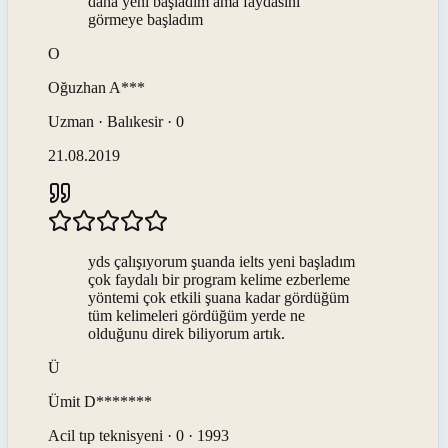
daha yeni başladım ama faydasını
görmeye başladım
O
Oğuzhan
A***
Uzman · Balıkesir · 0
21.08.2019
yds çalışıyorum şuanda ielts yeni başladım
çok faydalı bir program kelime ezberleme
yöntemi çok etkili şuana kadar gördüğüm
tüm kelimeleri gördüğüm yerde ne
olduğunu direk biliyorum artık.
Ü
Ümit
D*******
Acil tıp teknisyeni · 0 · 1993