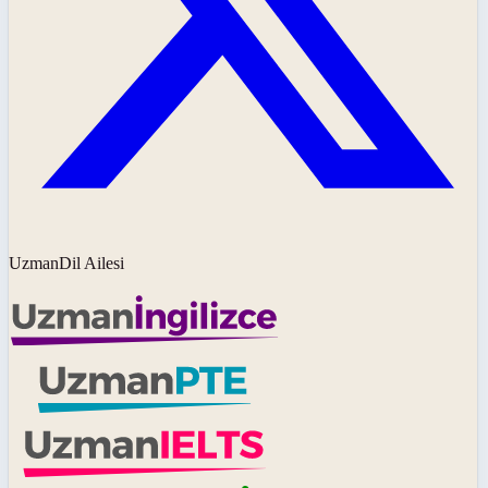
UzmanDil Ailesi