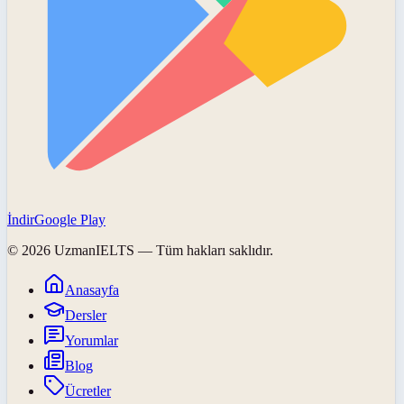
İndir
Google Play
©
2026
UzmanIELTS
— Tüm hakları saklıdır.
Anasayfa
Dersler
Yorumlar
Blog
Ücretler