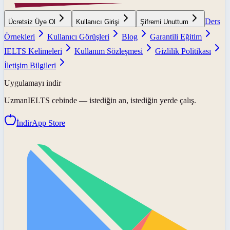
Ders
Ücretsiz Üye Ol
Kullanıcı Girişi
Şifremi Unuttum
Örnekleri
Kullanıcı Görüşleri
Blog
Garantili Eğitim
IELTS Kelimeleri
Kullanım Sözleşmesi
Gizlilik Politikası
İletişim Bilgileri
Uygulamayı indir
UzmanIELTS
cebinde — istediğin an, istediğin yerde çalış.
İndir
App Store