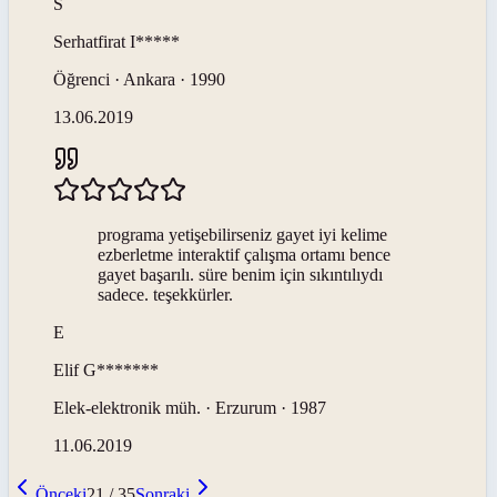
S
Serhatfirat
I*****
Öğrenci · Ankara · 1990
13.06.2019
programa yetişebilirseniz gayet iyi kelime
ezberletme interaktif çalışma ortamı bence
gayet başarılı. süre benim için sıkıntılıydı
sadece. teşekkürler.
E
Elif
G*******
Elek-elektronik müh. · Erzurum · 1987
11.06.2019
Önceki
21
/
35
Sonraki