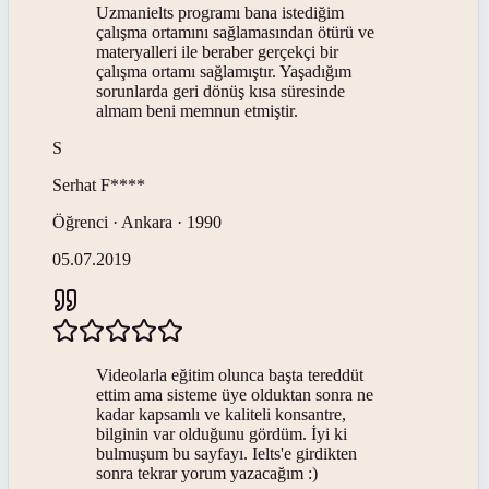
Uzmanielts programı bana istediğim
çalışma ortamını sağlamasından ötürü ve
materyalleri ile beraber gerçekçi bir
çalışma ortamı sağlamıştır. Yaşadığım
sorunlarda geri dönüş kısa süresinde
almam beni memnun etmiştir.
S
Serhat
F****
Öğrenci · Ankara · 1990
05.07.2019
Videolarla eğitim olunca başta tereddüt
ettim ama sisteme üye olduktan sonra ne
kadar kapsamlı ve kaliteli konsantre,
bilginin var olduğunu gördüm. İyi ki
bulmuşum bu sayfayı. Ielts'e girdikten
sonra tekrar yorum yazacağım :)