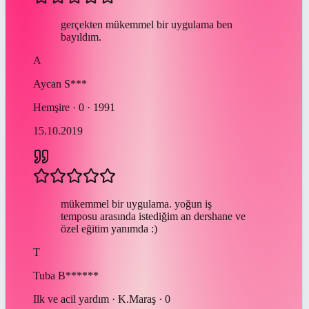
gerçekten mükemmel bir uygulama ben
bayıldım.
A
Aycan
S***
Hemşire · 0 · 1991
15.10.2019
mükemmel bir uygulama. yoğun iş
temposu arasında istediğim an dershane ve
özel eğitim yanımda :)
T
Tuba
B******
Ilk ve acil yardım · K.Maraş · 0