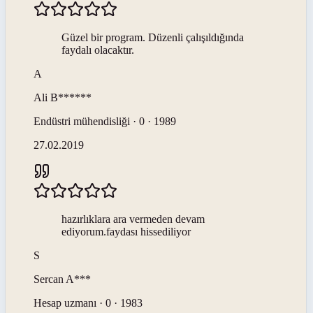
Güzel bir program. Düzenli çalışıldığında
faydalı olacaktır.
A
Ali
B******
Endüstri mühendisliği · 0 · 1989
27.02.2019
hazırlıklara ara vermeden devam
ediyorum.faydası hissediliyor
S
Sercan
A***
Hesap uzmanı · 0 · 1983