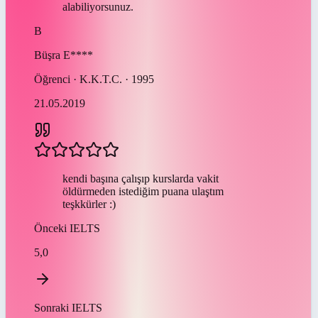
alabiliyorsunuz.
B
Büşra
E****
Öğrenci · K.K.T.C. · 1995
21.05.2019
kendi başına çalışıp kurslarda vakit
öldürmeden istediğim puana ulaştım
teşkkürler :)
Önceki
IELTS
5,0
Sonraki
IELTS