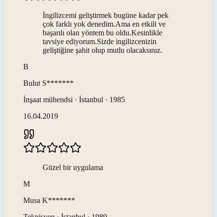
İngilizcemi geliştirmek bugüne kadar pek
çok farklı yok denedim.Ama en etkili ve
başarılı olan yöntem bu oldu.Kesinlikle
tavsiye ediyorum.Sizde ingilizcenizin
geliştiğine şahit olup mutlu olacaksınız.
B
Bulut
S*******
İnşaat mühendsi · İstanbul · 1985
16.04.2019
Güzel bir uygulama
M
Musa
K*******
Teknisyen · İstanbul · 1989