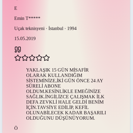
E
Emin
T*****
Uçak teknisyeni · İstanbul · 1994
15.05.2019
YAKLAŞIK 15 GÜN MİSAFİR
OLARAK KULLANDIĞIM
SİSTEMİNİZE,İKİ GÜN ÖNCE 24 AY
SÜRELİ ABONE
OLDUM.KESİNLİKLE EMEĞİNİZE
SAĞLIK.İNGİLİZCE ÇALIŞMAK İLK
DEFA ZEVKLİ HALE GELDİ BENİM
İÇİN.TAVSİYE EDİLİP, KEFİL
OLUNABİLECEK KADAR BAŞARILI
OLDUĞUNU DÜŞÜNÜYORUM.
Ö