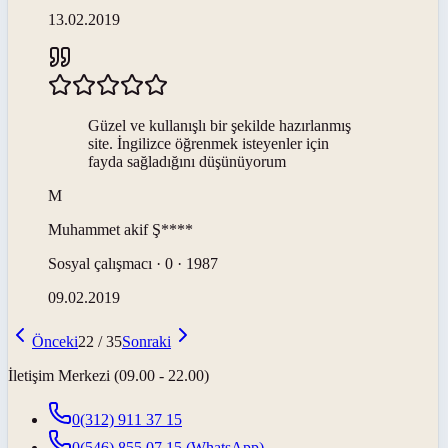
13.02.2019
Güzel ve kullanışlı bir şekilde hazırlanmış
site. İngilizce öğrenmek isteyenler için
fayda sağladığını düşünüyorum
M
Muhammet akif
Ş****
Sosyal çalışmacı · 0 · 1987
09.02.2019
Önceki
22
/
35
Sonraki
İletişim Merkezi (09.00 - 22.00)
0(312) 911 37 15
0(546) 855 07 15
(WhatsApp)