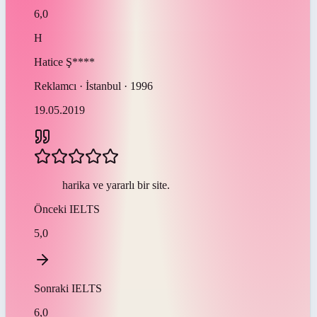
6,0
H
Hatice
Ş****
Reklamcı · İstanbul · 1996
19.05.2019
harika ve yararlı bir site.
Önceki
IELTS
5,0
Sonraki
IELTS
6,0