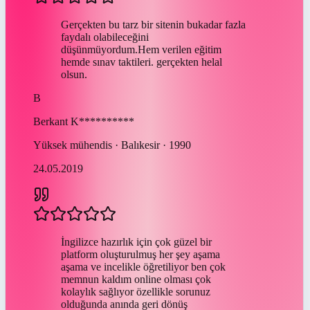
Gerçekten bu tarz bir sitenin bukadar fazla
faydalı olabileceğini
düşünmüyordum.Hem verilen eğitim
hemde sınav taktileri. gerçekten helal
olsun.
B
Berkant
K**********
Yüksek mühendis · Balıkesir · 1990
24.05.2019
İngilizce hazırlık için çok güzel bir
platform oluşturulmuş her şey aşama
aşama ve incelikle öğretiliyor ben çok
memnun kaldım online olması çok
kolaylık sağlıyor özellikle sorunuz
olduğunda anında geri dönüş