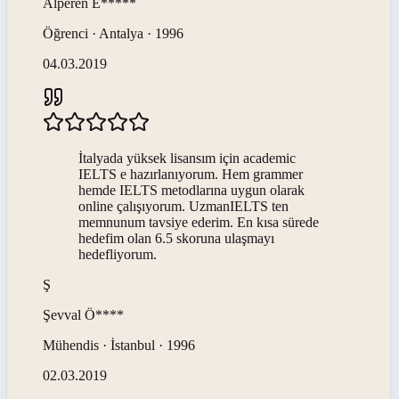
Alperen
E*****
Öğrenci · Antalya · 1996
04.03.2019
İtalyada yüksek lisansım için academic
IELTS e hazırlanıyorum. Hem grammer
hemde IELTS metodlarına uygun olarak
online çalışıyorum. UzmanIELTS ten
memnunum tavsiye ederim. En kısa sürede
hedefim olan 6.5 skoruna ulaşmayı
hedefliyorum.
Ş
Şevval
Ö****
Mühendis · İstanbul · 1996
02.03.2019