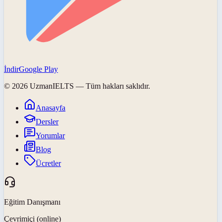
İndir
Google Play
©
2026
UzmanIELTS
— Tüm hakları saklıdır.
Anasayfa
Dersler
Yorumlar
Blog
Ücretler
Eğitim Danışmanı
Çevrimiçi (online)