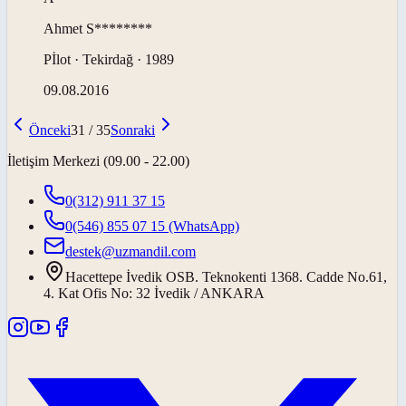
Ahmet
S********
Pİlot · Tekirdağ · 1989
09.08.2016
Önceki
31
/
35
Sonraki
İletişim Merkezi (09.00 - 22.00)
0(312) 911 37 15
0(546) 855 07 15
(WhatsApp)
destek@uzmandil.com
Hacettepe İvedik OSB. Teknokenti 1368. Cadde No.61,
4. Kat Ofis No: 32 İvedik / ANKARA