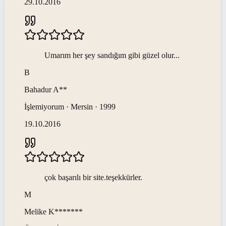
29.10.2016
Umarım her şey sandığım gibi güzel olur...
B
Bahadur
A**
İşlemiyorum · Mersin · 1999
19.10.2016
çok başarılı bir site.teşekkürler.
M
Melike
K*******