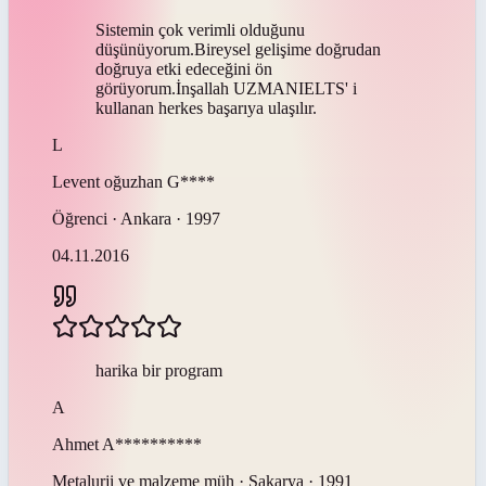
Sistemin çok verimli olduğunu
düşünüyorum.Bireysel gelişime doğrudan
doğruya etki edeceğini ön
görüyorum.İnşallah UZMANIELTS' i
kullanan herkes başarıya ulaşılır.
L
Levent oğuzhan
G****
Öğrenci · Ankara · 1997
04.11.2016
harika bir program
A
Ahmet
A**********
Metalurji ve malzeme müh · Sakarya · 1991