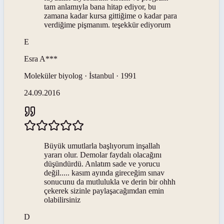
tam anlamıyla bana hitap ediyor, bu
zamana kadar kursa gittiğime o kadar para
verdiğime pişmanım. teşekkür ediyorum
E
Esra
A***
Moleküler biyolog · İstanbul · 1991
24.09.2016
Büyük umutlarla başlıyorum inşallah
yararı olur. Demolar faydalı olacağını
düşündürdü. Anlatım sade ve yorucu
değil..... kasım ayında gireceğim sınav
sonucunu da mutlulukla ve derin bir ohhh
çekerek sizinle paylaşacağımdan emin
olabilirsiniz
D