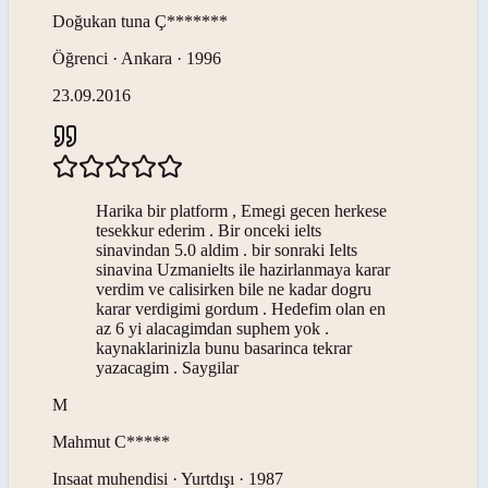
Doğukan tuna
Ç*******
Öğrenci · Ankara · 1996
23.09.2016
Harika bir platform , Emegi gecen herkese
tesekkur ederim . Bir onceki ielts
sinavindan 5.0 aldim . bir sonraki Ielts
sinavina Uzmanielts ile hazirlanmaya karar
verdim ve calisirken bile ne kadar dogru
karar verdigimi gordum . Hedefim olan en
az 6 yi alacagimdan suphem yok .
kaynaklarinizla bunu basarinca tekrar
yazacagim . Saygilar
M
Mahmut
C*****
Insaat muhendisi · Yurtdışı · 1987