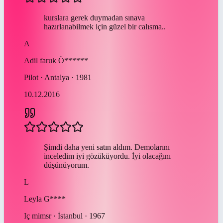
kurslara gerek duymadan sınava
hazırlanabilmek için güzel bir calısma..
A
Adil faruk
Ö******
Pilot · Antalya · 1981
10.12.2016
Şimdi daha yeni satın aldım. Demolarını
inceledim iyi gözüküyordu. İyi olacağını
düşünüyorum.
L
Leyla
G****
Iç mimsr · İstanbul · 1967