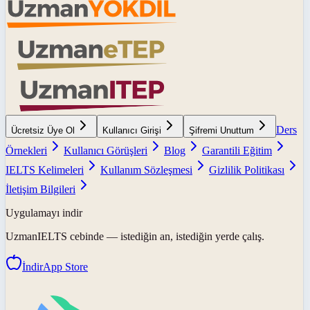
Ders
Ücretsiz Üye Ol
Kullanıcı Girişi
Şifremi Unuttum
Örnekleri
Kullanıcı Görüşleri
Blog
Garantili Eğitim
IELTS Kelimeleri
Kullanım Sözleşmesi
Gizlilik Politikası
İletişim Bilgileri
Uygulamayı indir
UzmanIELTS
cebinde — istediğin an, istediğin yerde çalış.
İndir
App Store