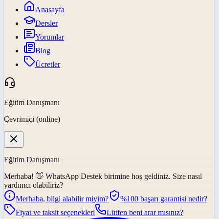
Anasayfa
Dersler
Yorumlar
Blog
Ücretler
Eğitim Danışmanı
Çevrimiçi (online)
Eğitim Danışmanı
Merhaba! 👋
WhatsApp Destek
birimine hoş geldiniz. Size nasıl
yardımcı olabiliriz?
Merhaba, bilgi alabilir miyim?
%100 başarı garantisi nedir?
Fiyat ve taksit seçenekleri
Lütfen beni arar mısınız?