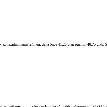
 az hazırlanmama rağmen, daha önce 41,25 olan puanım 48,75 çıktı. 
 cezbetti umarım iyi olur faydalı olucağını düşünüyorum çünkü ciddi 