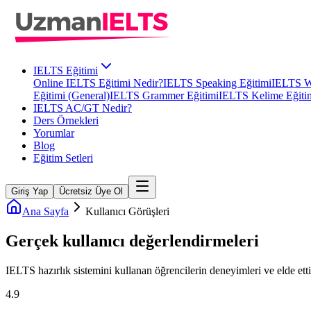
IELTS Eğitimi
Online IELTS Eğitimi Nedir?
IELTS Speaking Eğitimi
IELTS Wr
Eğitimi (General)
IELTS Grammer Eğitimi
IELTS Kelime Eğiti
IELTS AC/GT Nedir?
Ders Örnekleri
Yorumlar
Blog
Eğitim Setleri
Giriş Yap
Ücretsiz Üye Ol
Ana Sayfa
Kullanıcı Görüşleri
Gerçek kullanıcı
değerlendirmeleri
IELTS
hazırlık sistemini kullanan öğrencilerin deneyimleri ve elde etti
4.9