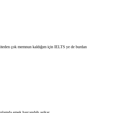
Siteden çok memnun kaldığım için IELTS ye de burdan
anlamda emek harcandığı aşikar.