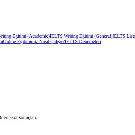
iting Eğitimi (Academic)
IELTS Writing Eğitimi (General)
IELTS Liste
mi
Online Eğitimimiz Nasıl Çalışır?
IELTS Denemeleri
kleri skor sonuçları.