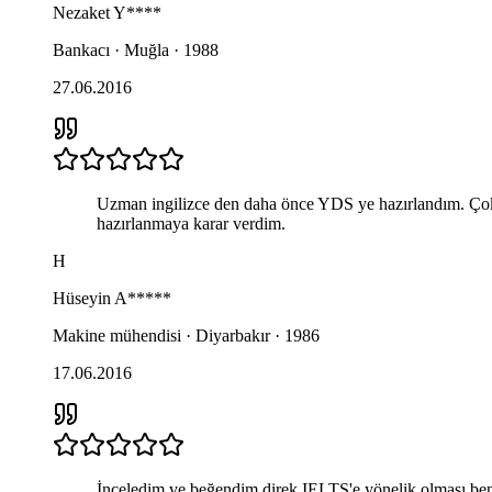
Nezaket
Y****
Bankacı · Muğla · 1988
27.06.2016
Uzman ingilizce den daha önce YDS ye hazırlandım. Çok
hazırlanmaya karar verdim.
H
Hüseyin
A*****
Makine mühendisi · Diyarbakır · 1986
17.06.2016
İnceledim ve beğendim direk IELTS'e yönelik olması beni