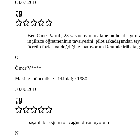
03.07.2016
Ben Ömer Varol , 28 yaşındayım makine mühendisiyim ve P
ingilizce öğretmeninin tavsiyesini ,pilot arkadaşımdan teyi
ücretin fazlasına değdiğine inanıyorum.Benımle irtibata 
Ö
Ömer
V****
Makine mühendisi · Tekirdağ · 1980
30.06.2016
başarılı bir eğitim olacağını düşünüyorum
N