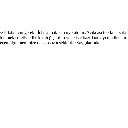
ilotaj için gerekli İelts almak için üye oldum.Açıkcası toelfa hazırla
t etmek suretiyle fikrimi değiştirdim ve ielts e hazırlanmayı tercih ettim
geçen öğretmenimize de sonsuz teşekkürler.Saygılarımla