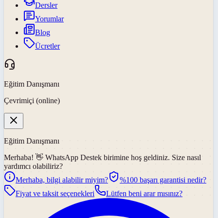
Dersler
Yorumlar
Blog
Ücretler
Eğitim Danışmanı
Çevrimiçi (online)
Eğitim Danışmanı
Merhaba! 👋
WhatsApp Destek
birimine hoş geldiniz. Size nasıl
yardımcı olabiliriz?
Merhaba, bilgi alabilir miyim?
%100 başarı garantisi nedir?
Fiyat ve taksit seçenekleri
Lütfen beni arar mısınız?