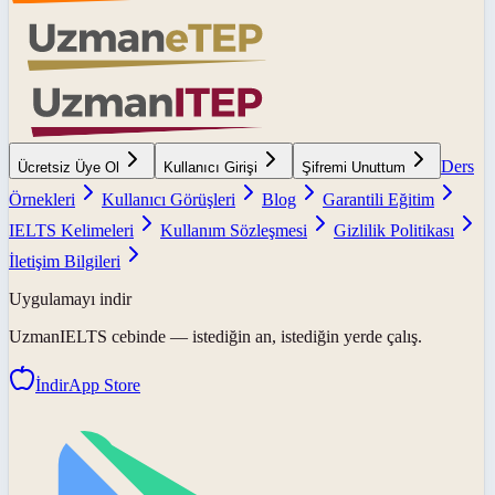
Ders
Ücretsiz Üye Ol
Kullanıcı Girişi
Şifremi Unuttum
Örnekleri
Kullanıcı Görüşleri
Blog
Garantili Eğitim
IELTS Kelimeleri
Kullanım Sözleşmesi
Gizlilik Politikası
İletişim Bilgileri
Uygulamayı indir
UzmanIELTS
cebinde — istediğin an, istediğin yerde çalış.
İndir
App Store