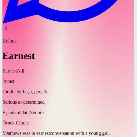
Kelime
Earnest
Earnest
Adj
ˈɜːnɪst
Ciddi, ağırbaşlı, gerçek
Serious or determined
Eş anlamlılar:
Serious
Örnek Cümle
Matthews was in
earnest
conversation with a young girl.