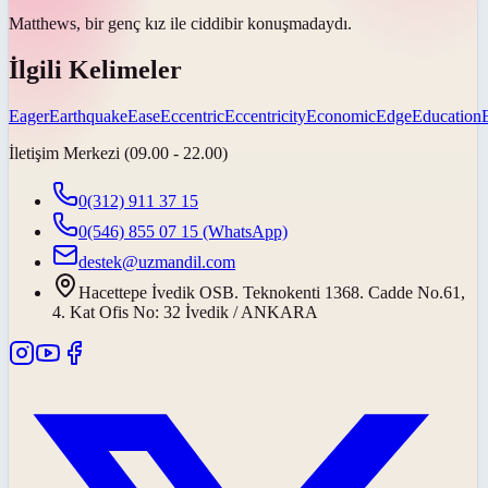
Matthews, bir genç kız ile
ciddi
bir konuşmadaydı.
İlgili Kelimeler
Eager
Earthquake
Ease
Eccentric
Eccentricity
Economic
Edge
Education
İletişim Merkezi (09.00 - 22.00)
0(312) 911 37 15
0(546) 855 07 15
(WhatsApp)
destek@uzmandil.com
Hacettepe İvedik OSB. Teknokenti 1368. Cadde No.61,
4. Kat Ofis No: 32 İvedik / ANKARA