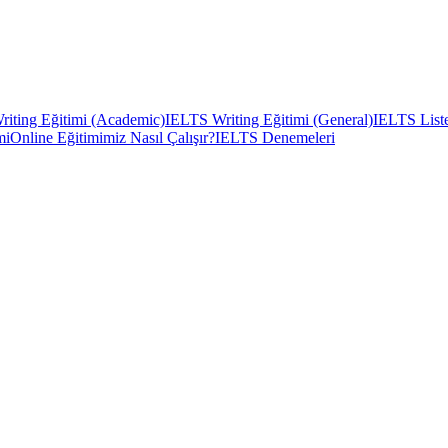
iting Eğitimi (Academic)
IELTS Writing Eğitimi (General)
IELTS Liste
mi
Online Eğitimimiz Nasıl Çalışır?
IELTS Denemeleri