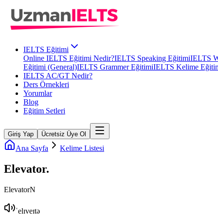
IELTS Eğitimi
Online IELTS Eğitimi Nedir?
IELTS Speaking Eğitimi
IELTS Wr
Eğitimi (General)
IELTS Grammer Eğitimi
IELTS Kelime Eğiti
IELTS AC/GT Nedir?
Ders Örnekleri
Yorumlar
Blog
Eğitim Setleri
Giriş Yap
Ücretsiz Üye Ol
Ana Sayfa
Kelime Listesi
Elevator
.
Elevator
N
ˈelɪveɪtə