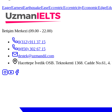
Eager
Earnest
Earthquake
Ease
Eccentric
Eccentricity
Economic
Edge
Edu
İletişim Merkezi (09.00 - 22.00)
0(312) 911 37 15
0(850) 302 67 15
destek@uzmandil.com
Hacettepe İvedik OSB. Teknokenti 1368. Cadde No.61, 4