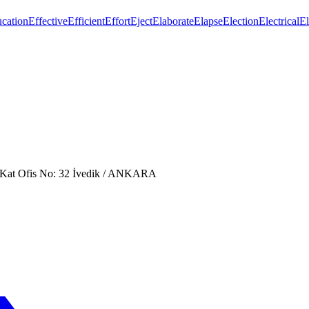
cation
Effective
Efficient
Effort
Eject
Elaborate
Elapse
Election
Electrical
El
. Kat Ofis No: 32 İvedik / ANKARA