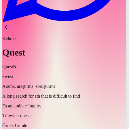
Kelime
Quest
Quest
N
kwest
Arama, araştırma, soruşturma
A long search for sth that is difficult to find
Eş anlamlılar:
Inquiry
Türevler:
quests
Örnek Cümle