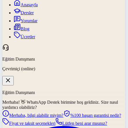
Anasayfa
Dersler
Yorumlar
Blog
Ücretler
Eğitim Danışmanı
Çevrimiçi (online)
Eğitim Danışmanı
Merhaba! 👋
WhatsApp Destek
birimine hoş geldiniz. Size nasıl
yardımcı olabiliriz?
Merhaba, bilgi alabilir miyim?
%100 başarı garantisi nedir?
Fiyat ve taksit seçenekleri
Lütfen beni arar mısınız?