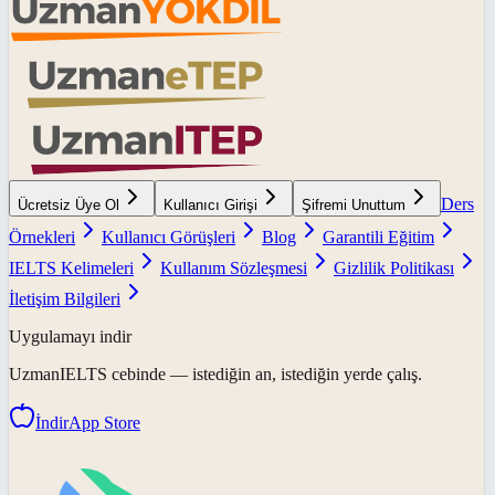
Ders
Ücretsiz Üye Ol
Kullanıcı Girişi
Şifremi Unuttum
Örnekleri
Kullanıcı Görüşleri
Blog
Garantili Eğitim
IELTS Kelimeleri
Kullanım Sözleşmesi
Gizlilik Politikası
İletişim Bilgileri
Uygulamayı indir
UzmanIELTS
cebinde — istediğin an, istediğin yerde çalış.
İndir
App Store