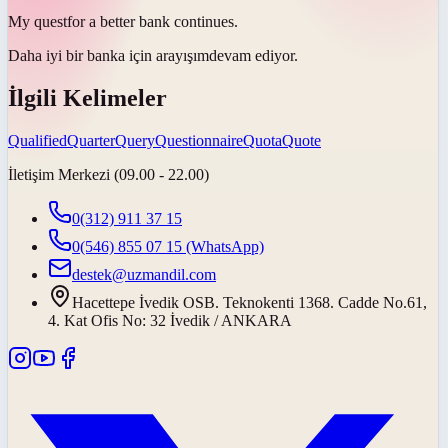
My
quest
for a better bank continues.
Daha iyi bir banka için
arayışım
devam ediyor.
İlgili Kelimeler
Qualified
Quarter
Query
Questionnaire
Quota
Quote
İletişim Merkezi (09.00 - 22.00)
0(312) 911 37 15
0(546) 855 07 15
(WhatsApp)
destek@uzmandil.com
Hacettepe İvedik OSB. Teknokenti 1368. Cadde No.61,
4. Kat Ofis No: 32 İvedik / ANKARA