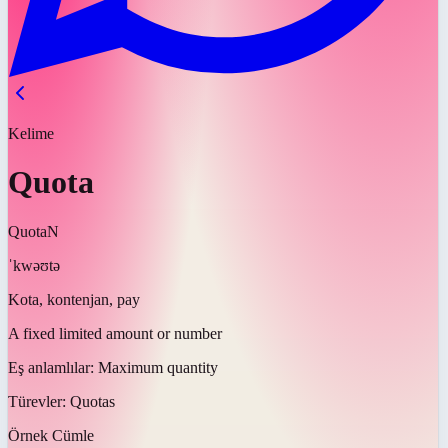
Kelime
Quota
Quota
N
ˈkwəʊtə
Kota, kontenjan, pay
A fixed limited amount or number
Eş anlamlılar:
Maximum quantity
Türevler:
Quotas
Örnek Cümle