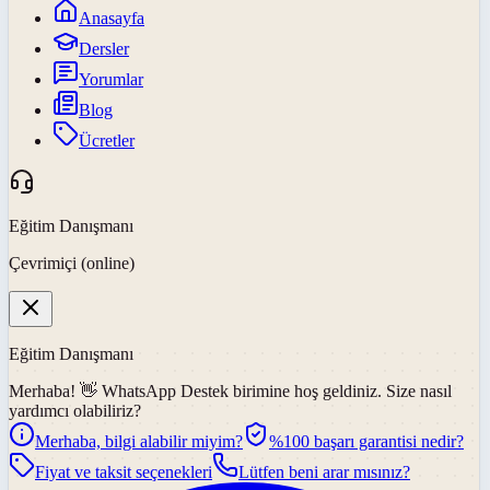
Anasayfa
Dersler
Yorumlar
Blog
Ücretler
Eğitim Danışmanı
Çevrimiçi (online)
Eğitim Danışmanı
Merhaba! 👋
WhatsApp Destek
birimine hoş geldiniz. Size nasıl
yardımcı olabiliriz?
Merhaba, bilgi alabilir miyim?
%100 başarı garantisi nedir?
Fiyat ve taksit seçenekleri
Lütfen beni arar mısınız?