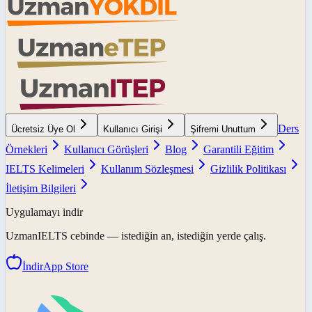
Ders
Ücretsiz Üye Ol
Kullanıcı Girişi
Şifremi Unuttum
Örnekleri
Kullanıcı Görüşleri
Blog
Garantili Eğitim
IELTS Kelimeleri
Kullanım Sözleşmesi
Gizlilik Politikası
İletişim Bilgileri
Uygulamayı indir
UzmanIELTS
cebinde — istediğin an, istediğin yerde çalış.
İndir
App Store