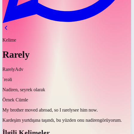
Kelime
Rarely
Rarely
Adv
ˈreəli
Nadiren, seyrek olarak
Örnek Cümle
My brother moved abroad, so I
rarely
see him now.
Kardeşim yurtdışına taşındı, bu yüzden onu
nadiren
görüyorum.
İlgili Kelimeler