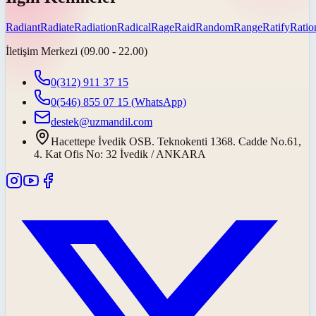
Radiant
Radiate
Radiation
Radical
Rage
Raid
Random
Range
Ratify
Ratio
İletişim Merkezi (09.00 - 22.00)
0(312) 911 37 15
0(546) 855 07 15
(WhatsApp)
destek@uzmandil.com
Hacettepe İvedik OSB. Teknokenti 1368. Cadde No.61,
4. Kat Ofis No: 32 İvedik / ANKARA