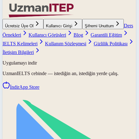
Ders
Ücretsiz Üye Ol
Kullanıcı Girişi
Şifremi Unuttum
Örnekleri
Kullanıcı Görüşleri
Blog
Garantili Eğitim
IELTS Kelimeleri
Kullanım Sözleşmesi
Gizlilik Politikası
İletişim Bilgileri
Uygulamayı indir
UzmanIELTS
cebinde — istediğin an, istediğin yerde çalış.
İndir
App Store