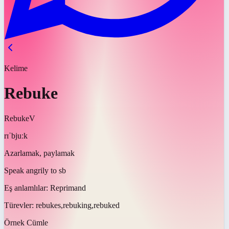
Kelime
Rebuke
Rebuke
V
rɪˈbjuːk
Azarlamak, paylamak
Speak angrily to sb
Eş anlamlılar:
Reprimand
Türevler:
rebukes,rebuking,rebuked
Örnek Cümle