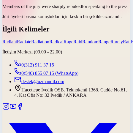
Members of the jury were sharply
rebuked
for speaking to the press.
Jüri üyeleri basına konuştukları için keskin bir şekilde
azarlandı
.
İlgili Kelimeler
Radiant
Radiate
Radiation
Radical
Rage
Raid
Random
Range
Rarely
Ratif
İletişim Merkezi (09.00 - 22.00)
0(312) 911 37 15
0(546) 855 07 15
(WhatsApp)
destek@uzmandil.com
Hacettepe İvedik OSB. Teknokenti 1368. Cadde No.61,
4. Kat Ofis No: 32 İvedik / ANKARA