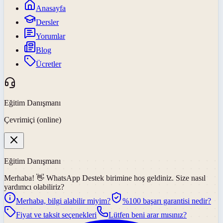
Anasayfa
Dersler
Yorumlar
Blog
Ücretler
Eğitim Danışmanı
Çevrimiçi (online)
Eğitim Danışmanı
Merhaba! 👋
WhatsApp Destek
birimine hoş geldiniz. Size nasıl
yardımcı olabiliriz?
Merhaba, bilgi alabilir miyim?
%100 başarı garantisi nedir?
Fiyat ve taksit seçenekleri
Lütfen beni arar mısınız?