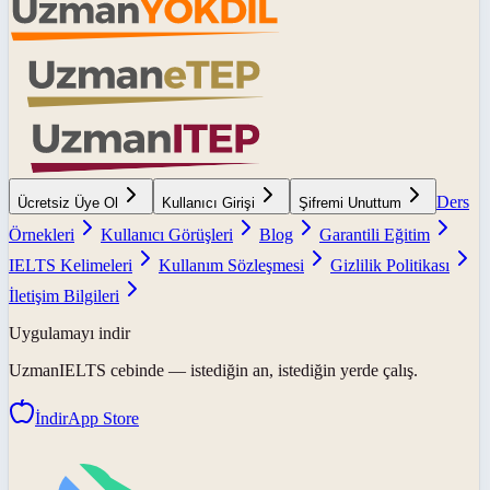
Ders
Ücretsiz Üye Ol
Kullanıcı Girişi
Şifremi Unuttum
Örnekleri
Kullanıcı Görüşleri
Blog
Garantili Eğitim
IELTS Kelimeleri
Kullanım Sözleşmesi
Gizlilik Politikası
İletişim Bilgileri
Uygulamayı indir
UzmanIELTS
cebinde — istediğin an, istediğin yerde çalış.
İndir
App Store