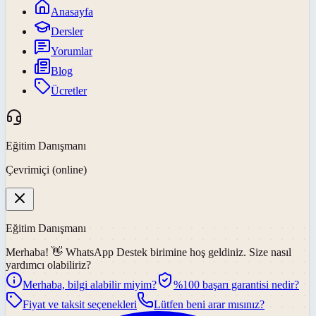
Anasayfa
Dersler
Yorumlar
Blog
Ücretler
Eğitim Danışmanı
Çevrimiçi (online)
Eğitim Danışmanı
Merhaba! 👋
WhatsApp Destek
birimine hoş geldiniz. Size nasıl
yardımcı olabiliriz?
Merhaba, bilgi alabilir miyim?
%100 başarı garantisi nedir?
Fiyat ve taksit seçenekleri
Lütfen beni arar mısınız?