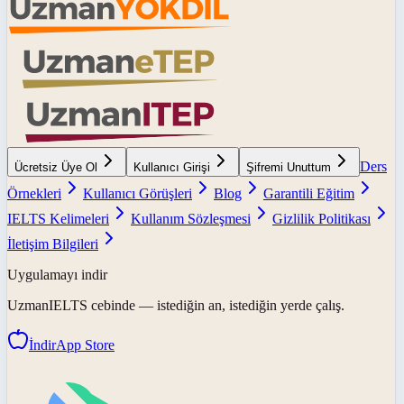
Ders
Ücretsiz Üye Ol
Kullanıcı Girişi
Şifremi Unuttum
Örnekleri
Kullanıcı Görüşleri
Blog
Garantili Eğitim
IELTS Kelimeleri
Kullanım Sözleşmesi
Gizlilik Politikası
İletişim Bilgileri
Uygulamayı indir
UzmanIELTS
cebinde — istediğin an, istediğin yerde çalış.
İndir
App Store