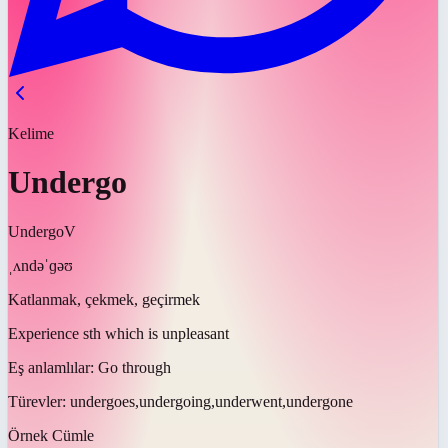
Kelime
Undergo
Undergo
V
ˌʌndəˈɡəʊ
Katlanmak, çekmek, geçirmek
Experience sth which is unpleasant
Eş anlamlılar:
Go through
Türevler:
undergoes,undergoing,underwent,undergone
Örnek Cümle