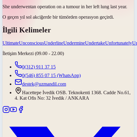
She
underwent
an operation on a tumour in her left lung last year.
O geçen yıl sol akciğerde bir tümörden operasyon
geçirdi
.
İlgili Kelimeler
Ultimate
Unconscious
Underline
Undermine
Undertake
Unfortunately
Un
İletişim Merkezi (09.00 - 22.00)
0(312) 911 37 15
0(546) 855 07 15
(WhatsApp)
destek@uzmandil.com
Hacettepe İvedik OSB. Teknokenti 1368. Cadde No.61,
4. Kat Ofis No: 32 İvedik / ANKARA