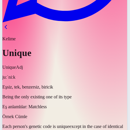
Kelime
Unique
Unique
Adj
juːˈniːk
Eşsiz, tek, benzersiz, biricik
Being the only existing one of its type
Eş anlamlılar:
Matchless
Örnek Cümle
Each person's genetic code is
unique
except in the case of identical