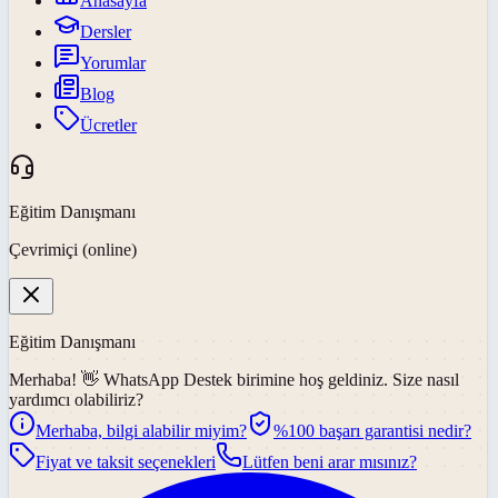
Anasayfa
Dersler
Yorumlar
Blog
Ücretler
Eğitim Danışmanı
Çevrimiçi (online)
Eğitim Danışmanı
Merhaba! 👋
WhatsApp Destek
birimine hoş geldiniz. Size nasıl
yardımcı olabiliriz?
Merhaba, bilgi alabilir miyim?
%100 başarı garantisi nedir?
Fiyat ve taksit seçenekleri
Lütfen beni arar mısınız?