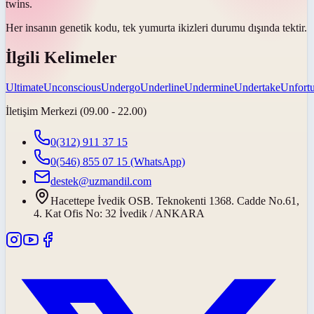
twins.
Her insanın genetik kodu, tek yumurta ikizleri durumu dışında
tektir
.
İlgili Kelimeler
Ultimate
Unconscious
Undergo
Underline
Undermine
Undertake
Unfortu
İletişim Merkezi (09.00 - 22.00)
0(312) 911 37 15
0(546) 855 07 15
(WhatsApp)
destek@uzmandil.com
Hacettepe İvedik OSB. Teknokenti 1368. Cadde No.61,
4. Kat Ofis No: 32 İvedik / ANKARA