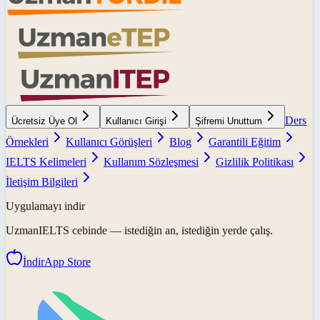
Ders
Ücretsiz Üye Ol
Kullanıcı Girişi
Şifremi Unuttum
Örnekleri
Kullanıcı Görüşleri
Blog
Garantili Eğitim
IELTS Kelimeleri
Kullanım Sözleşmesi
Gizlilik Politikası
İletişim Bilgileri
Uygulamayı indir
UzmanIELTS
cebinde — istediğin an, istediğin yerde çalış.
İndir
App Store