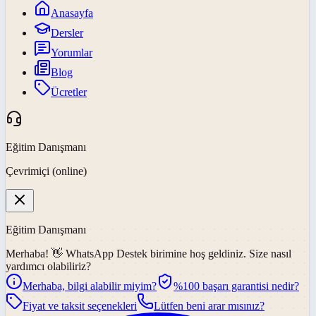
Anasayfa
Dersler
Yorumlar
Blog
Ücretler
Eğitim Danışmanı
Çevrimiçi (online)
Eğitim Danışmanı
Merhaba! 👋
WhatsApp Destek
birimine hoş geldiniz. Size nasıl
yardımcı olabiliriz?
Merhaba, bilgi alabilir miyim?
%100 başarı garantisi nedir?
Fiyat ve taksit seçenekleri
Lütfen beni arar mısınız?