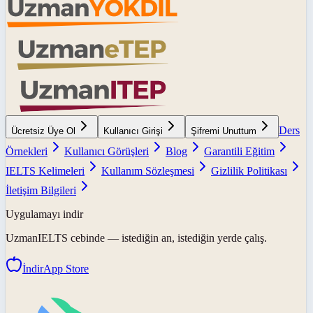
Ders
Ücretsiz Üye Ol
Kullanıcı Girişi
Şifremi Unuttum
Örnekleri
Kullanıcı Görüşleri
Blog
Garantili Eğitim
IELTS Kelimeleri
Kullanım Sözleşmesi
Gizlilik Politikası
İletişim Bilgileri
Uygulamayı indir
UzmanIELTS
cebinde — istediğin an, istediğin yerde çalış.
İndir
App Store