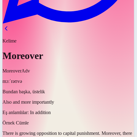
Kelime
Moreover
Moreover
Adv
mɔːˈrəʊvə
Bundan başka, üstelik
Also and more importantly
Eş anlamlılar:
In addition
Örnek Cümle
There is growing opposition to capital punishment.
Moreover
, there