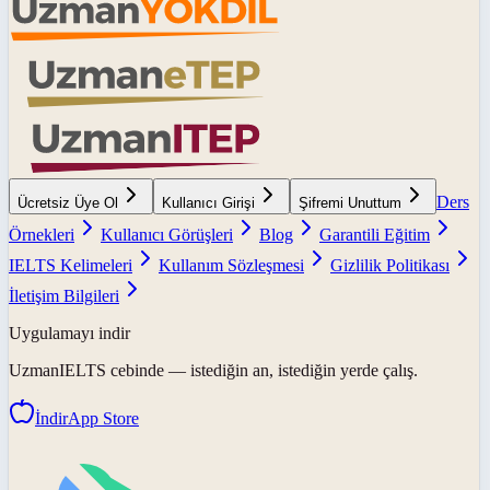
Ders
Ücretsiz Üye Ol
Kullanıcı Girişi
Şifremi Unuttum
Örnekleri
Kullanıcı Görüşleri
Blog
Garantili Eğitim
IELTS Kelimeleri
Kullanım Sözleşmesi
Gizlilik Politikası
İletişim Bilgileri
Uygulamayı indir
UzmanIELTS
cebinde — istediğin an, istediğin yerde çalış.
İndir
App Store