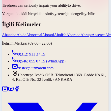
Tiredness can seriously impair your
ability
to drive.
Yorgunluk ciddi bir şekilde sürüş
yeteneğinizi
engelleyebilir.
İlgili Kelimeler
Abandon
Abide
Abnormal
Aboard
Abolish
Abortion
Abrupt
Absence
Abs
İletişim Merkezi (09.00 - 22.00)
0(312) 911 37 15
0(546) 855 07 15
(WhatsApp)
destek@uzmandil.com
Hacettepe İvedik OSB. Teknokenti 1368. Cadde No.61,
4. Kat Ofis No: 32 İvedik / ANKARA