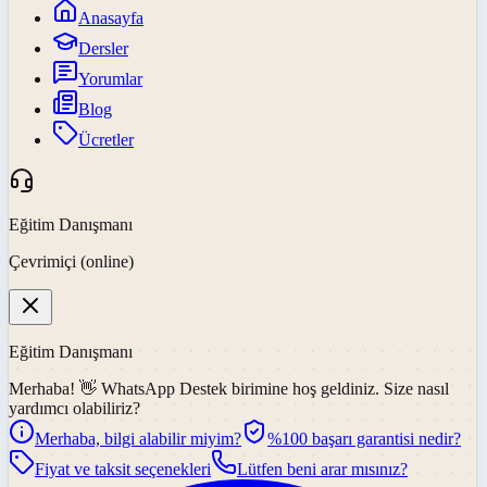
Anasayfa
Dersler
Yorumlar
Blog
Ücretler
Eğitim Danışmanı
Çevrimiçi (online)
Eğitim Danışmanı
Merhaba! 👋
WhatsApp Destek
birimine hoş geldiniz. Size nasıl
yardımcı olabiliriz?
Merhaba, bilgi alabilir miyim?
%100 başarı garantisi nedir?
Fiyat ve taksit seçenekleri
Lütfen beni arar mısınız?