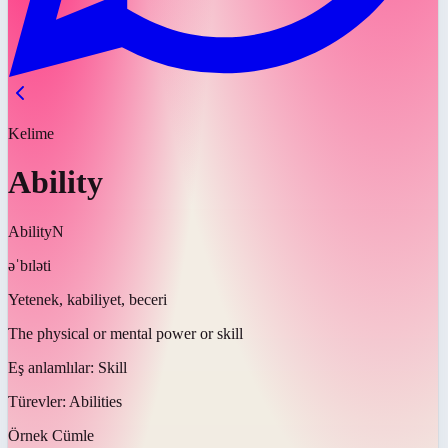
Kelime
Ability
Ability
N
əˈbɪləti
Yetenek, kabiliyet, beceri
The physical or mental power or skill
Eş anlamlılar:
Skill
Türevler:
Abilities
Örnek Cümle