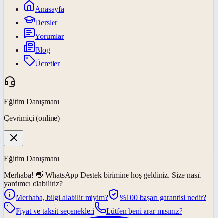
Anasayfa
Dersler
Yorumlar
Blog
Ücretler
Eğitim Danışmanı
Çevrimiçi (online)
Eğitim Danışmanı
Merhaba! 👋
WhatsApp Destek
birimine hoş geldiniz. Size nasıl
yardımcı olabiliriz?
Merhaba, bilgi alabilir miyim?
%100 başarı garantisi nedir?
Fiyat ve taksit seçenekleri
Lütfen beni arar mısınız?