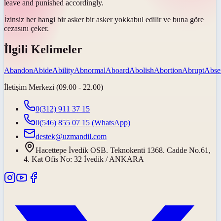
leave and punished accordingly.
İzinsiz her hangi bir asker bir asker
yok
kabul edilir ve buna göre
cezasını çeker.
İlgili Kelimeler
Abandon
Abide
Ability
Abnormal
Aboard
Abolish
Abortion
Abrupt
Abse
İletişim Merkezi (09.00 - 22.00)
0(312) 911 37 15
0(546) 855 07 15
(WhatsApp)
destek@uzmandil.com
Hacettepe İvedik OSB. Teknokenti 1368. Cadde No.61,
4. Kat Ofis No: 32 İvedik / ANKARA