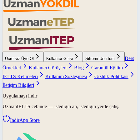
Ders
Ücretsiz Üye Ol
Kullanıcı Girişi
Şifremi Unuttum
Örnekleri
Kullanıcı Görüşleri
Blog
Garantili Eğitim
IELTS Kelimeleri
Kullanım Sözleşmesi
Gizlilik Politikası
İletişim Bilgileri
Uygulamayı indir
UzmanIELTS
cebinde — istediğin an, istediğin yerde çalış.
İndir
App Store