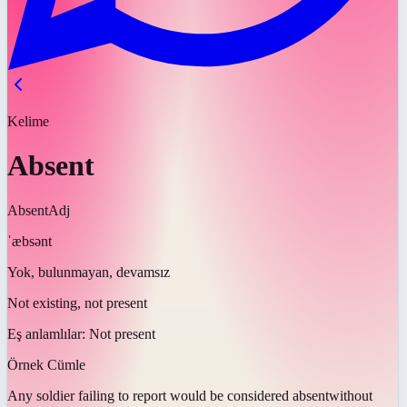
Kelime
Absent
Absent
Adj
ˈæbsənt
Yok, bulunmayan, devamsız
Not existing, not present
Eş anlamlılar:
Not present
Örnek Cümle
Any soldier failing to report would be considered
absent
without