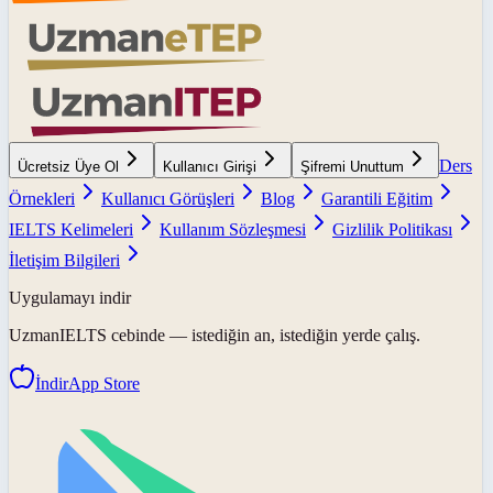
Ders
Ücretsiz Üye Ol
Kullanıcı Girişi
Şifremi Unuttum
Örnekleri
Kullanıcı Görüşleri
Blog
Garantili Eğitim
IELTS Kelimeleri
Kullanım Sözleşmesi
Gizlilik Politikası
İletişim Bilgileri
Uygulamayı indir
UzmanIELTS
cebinde — istediğin an, istediğin yerde çalış.
İndir
App Store