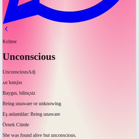
Kelime
Unconscious
Unconscious
Adj
ʌnˈkɒnʃəs
Baygın, bilinçsiz
Being unaware or unknowing
Eş anlamlılar:
Being unaware
Örnek Cümle
She was found alive but
unconscious
.