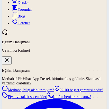
Dersler
Yorumlar
Blog
Ücretler
Eğitim Danışmanı
Çevrimiçi (online)
Eğitim Danışmanı
Merhaba! 👋
WhatsApp Destek
birimine hoş geldiniz. Size nasıl
yardımcı olabiliriz?
Merhaba, bilgi alabilir miyim?
%100 başarı garantisi nedir?
Fiyat ve taksit seçenekleri
Lütfen beni arar mısınız?