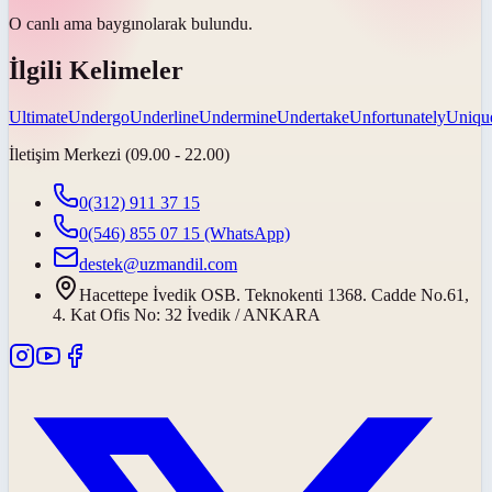
O canlı ama
baygın
olarak bulundu.
İlgili Kelimeler
Ultimate
Undergo
Underline
Undermine
Undertake
Unfortunately
Uniqu
İletişim Merkezi (09.00 - 22.00)
0(312) 911 37 15
0(546) 855 07 15
(WhatsApp)
destek@uzmandil.com
Hacettepe İvedik OSB. Teknokenti 1368. Cadde No.61,
4. Kat Ofis No: 32 İvedik / ANKARA