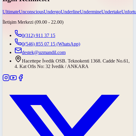
Ultimate
Unconscious
Undergo
Underline
Undermine
Undertake
Unfortu
İletişim Merkezi (09.00 - 22.00)
0(312) 911 37 15
0(546) 855 07 15
(WhatsApp)
destek@uzmandil.com
Hacettepe İvedik OSB. Teknokenti 1368. Cadde No.61,
4. Kat Ofis No: 32 İvedik / ANKARA