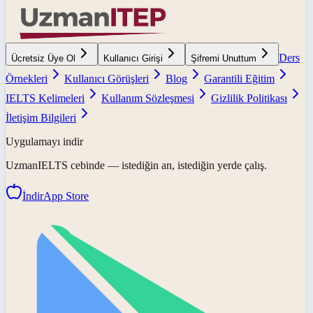
Ders
Ücretsiz Üye Ol
Kullanıcı Girişi
Şifremi Unuttum
Örnekleri
Kullanıcı Görüşleri
Blog
Garantili Eğitim
IELTS Kelimeleri
Kullanım Sözleşmesi
Gizlilik Politikası
İletişim Bilgileri
Uygulamayı indir
UzmanIELTS
cebinde — istediğin an, istediğin yerde çalış.
İndir
App Store