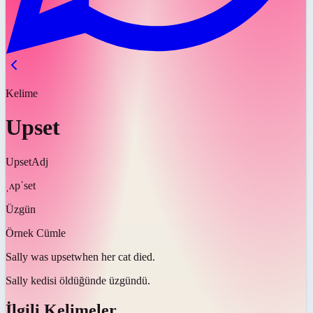
Kelime
Upset
Upset
Adj
ˌʌpˈset
Üzgün
Örnek Cümle
Sally was
upset
when her cat died.
Sally kedisi öldüğünde
üzgündü
.
İlgili Kelimeler