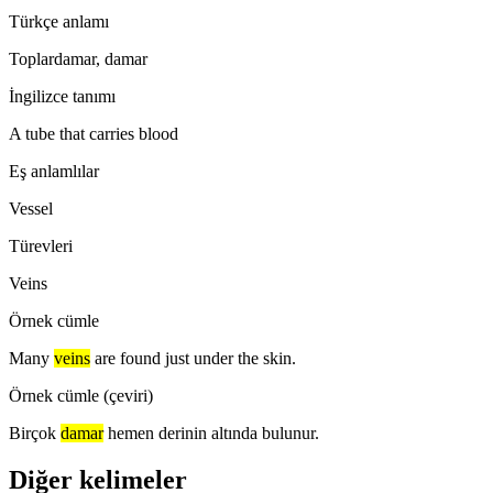
Türkçe anlamı
Toplardamar, damar
İngilizce tanımı
A tube that carries blood
Eş anlamlılar
Vessel
Türevleri
Veins
Örnek cümle
Many
veins
are found just under the skin.
Örnek cümle (çeviri)
Birçok
damar
hemen derinin altında bulunur.
Diğer kelimeler