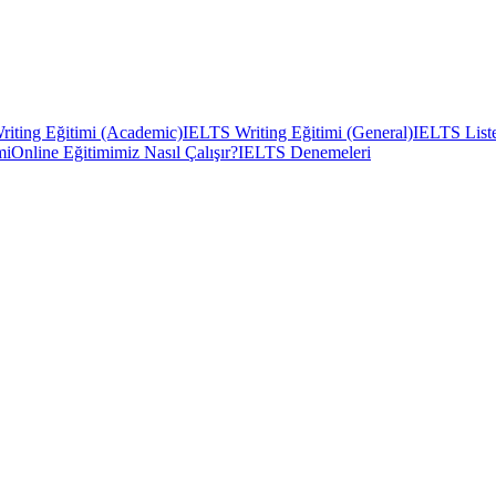
iting Eğitimi (Academic)
IELTS Writing Eğitimi (General)
IELTS Liste
mi
Online Eğitimimiz Nasıl Çalışır?
IELTS Denemeleri