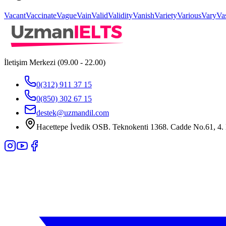
Vacant
Vaccinate
Vague
Vain
Valid
Validity
Vanish
Variety
Various
Vary
Va
İletişim Merkezi (09.00 - 22.00)
0(312) 911 37 15
0(850) 302 67 15
destek@uzmandil.com
Hacettepe İvedik OSB. Teknokenti 1368. Cadde No.61, 4