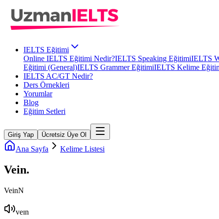
IELTS Eğitimi
Online IELTS Eğitimi Nedir?
IELTS Speaking Eğitimi
IELTS Wr
Eğitimi (General)
IELTS Grammer Eğitimi
IELTS Kelime Eğiti
IELTS AC/GT Nedir?
Ders Örnekleri
Yorumlar
Blog
Eğitim Setleri
Giriş Yap
Ücretsiz Üye Ol
Ana Sayfa
Kelime Listesi
Vein
.
Vein
N
veɪn