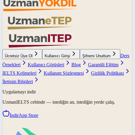
Ders
Ücretsiz Üye Ol
Kullanıcı Girişi
Şifremi Unuttum
Örnekleri
Kullanıcı Görüşleri
Blog
Garantili Eğitim
IELTS Kelimeleri
Kullanım Sözleşmesi
Gizlilik Politikası
İletişim Bilgileri
Uygulamayı indir
UzmanIELTS
cebinde — istediğin an, istediğin yerde çalış.
İndir
App Store