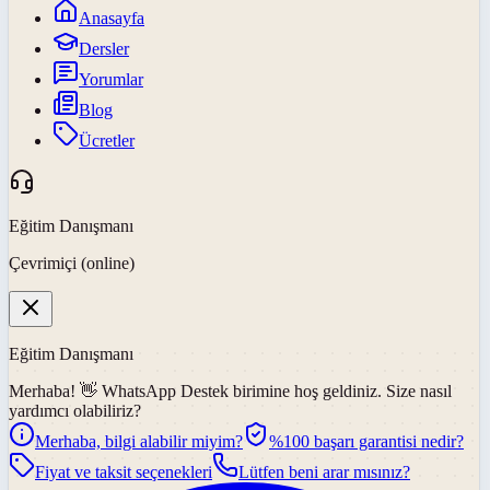
Anasayfa
Dersler
Yorumlar
Blog
Ücretler
Eğitim Danışmanı
Çevrimiçi (online)
Eğitim Danışmanı
Merhaba! 👋
WhatsApp Destek
birimine hoş geldiniz. Size nasıl
yardımcı olabiliriz?
Merhaba, bilgi alabilir miyim?
%100 başarı garantisi nedir?
Fiyat ve taksit seçenekleri
Lütfen beni arar mısınız?