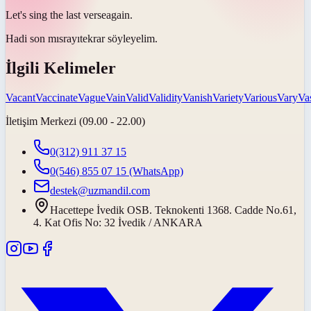
Let's sing the last
verse
again.
Hadi son
mısrayı
tekrar söyleyelim.
İlgili Kelimeler
Vacant
Vaccinate
Vague
Vain
Valid
Validity
Vanish
Variety
Various
Vary
Va
İletişim Merkezi (09.00 - 22.00)
0(312) 911 37 15
0(546) 855 07 15
(WhatsApp)
destek@uzmandil.com
Hacettepe İvedik OSB. Teknokenti 1368. Cadde No.61,
4. Kat Ofis No: 32 İvedik / ANKARA