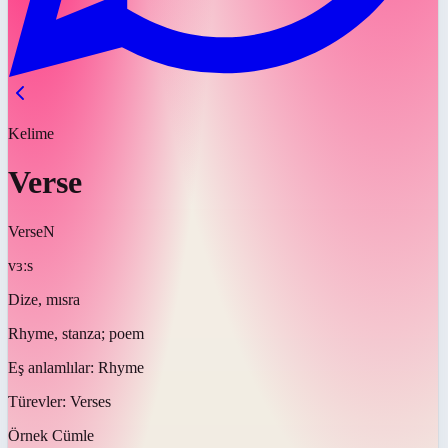
Kelime
Verse
Verse
N
vɜːs
Dize, mısra
Rhyme, stanza; poem
Eş anlamlılar:
Rhyme
Türevler:
Verses
Örnek Cümle