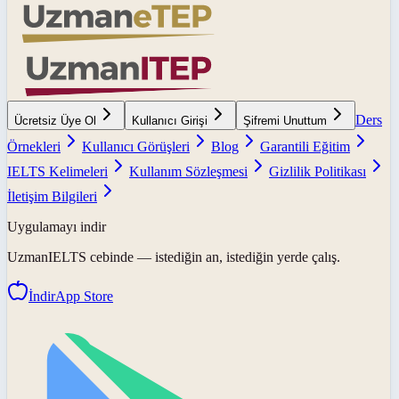
Ders
Ücretsiz Üye Ol
Kullanıcı Girişi
Şifremi Unuttum
Örnekleri
Kullanıcı Görüşleri
Blog
Garantili Eğitim
IELTS Kelimeleri
Kullanım Sözleşmesi
Gizlilik Politikası
İletişim Bilgileri
Uygulamayı indir
UzmanIELTS
cebinde — istediğin an, istediğin yerde çalış.
İndir
App Store