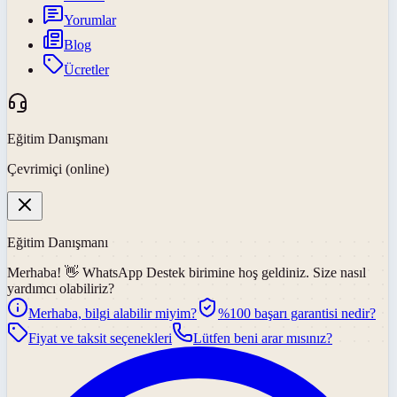
Yorumlar
Blog
Ücretler
Eğitim Danışmanı
Çevrimiçi (online)
Eğitim Danışmanı
Merhaba! 👋
WhatsApp Destek
birimine hoş geldiniz. Size nasıl
yardımcı olabiliriz?
Merhaba, bilgi alabilir miyim?
%100 başarı garantisi nedir?
Fiyat ve taksit seçenekleri
Lütfen beni arar mısınız?