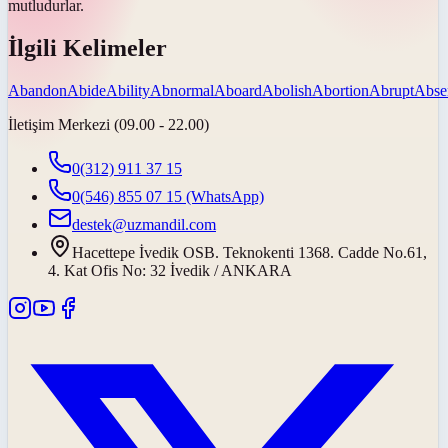
mutludurlar.
İlgili Kelimeler
Abandon
Abide
Ability
Abnormal
Aboard
Abolish
Abortion
Abrupt
Abse
İletişim Merkezi (09.00 - 22.00)
0(312) 911 37 15
0(546) 855 07 15
(WhatsApp)
destek@uzmandil.com
Hacettepe İvedik OSB. Teknokenti 1368. Cadde No.61,
4. Kat Ofis No: 32 İvedik / ANKARA