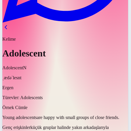
Kelime
Adolescent
Adolescent
N
ˌædəˈlesnt
Ergen
Türevler:
Adolescents
Örnek Cümle
Young
adolescents
are happy with small groups of close friends.
Genç
erişkinler
küçük gruplar halinde yakın arkadaşlarıyla