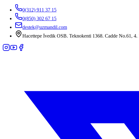
0(312) 911 37 15
0(850) 302 67 15
destek@uzmandil.com
Hacettepe İvedik OSB. Teknokenti 1368. Cadde No.61, 4