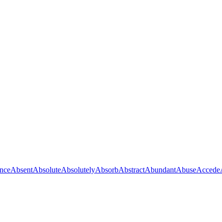
nce
Absent
Absolute
Absolutely
Absorb
Abstract
Abundant
Abuse
Accede