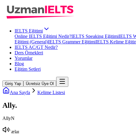
IELTS Eğitimi
Online IELTS Eğitimi Nedir?
IELTS Speaking Eğitimi
IELTS Wr
Eğitimi (General)
IELTS Grammer Eğitimi
IELTS Kelime Eğiti
IELTS AC/GT Nedir?
Ders Örnekleri
Yorumlar
Blog
Eğitim Setleri
Giriş Yap
Ücretsiz Üye Ol
Ana Sayfa
Kelime Listesi
Ally
.
Ally
N
ˈælaɪ