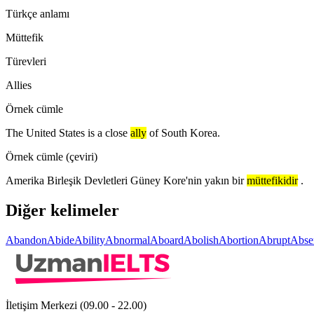
Türkçe anlamı
Müttefik
Türevleri
Allies
Örnek cümle
The United States is a close
ally
of South Korea.
Örnek cümle (çeviri)
Amerika Birleşik Devletleri Güney Kore'nin yakın bir
müttefikidir
.
Diğer kelimeler
Abandon
Abide
Ability
Abnormal
Aboard
Abolish
Abortion
Abrupt
Abse
İletişim Merkezi (09.00 - 22.00)