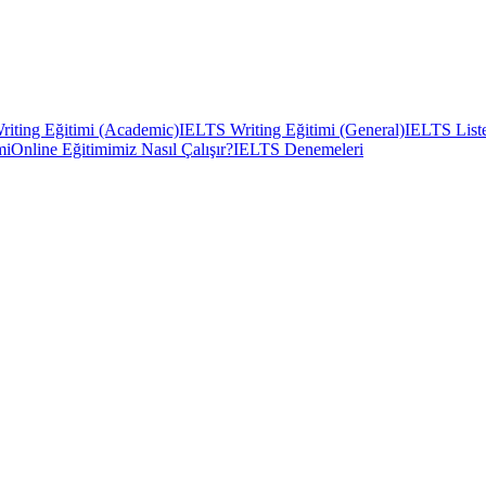
iting Eğitimi (Academic)
IELTS Writing Eğitimi (General)
IELTS Liste
mi
Online Eğitimimiz Nasıl Çalışır?
IELTS Denemeleri