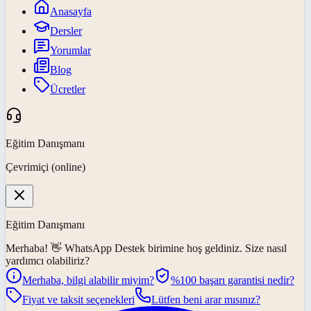
Anasayfa
Dersler
Yorumlar
Blog
Ücretler
Eğitim Danışmanı
Çevrimiçi (online)
Eğitim Danışmanı
Merhaba! 👋
WhatsApp Destek
birimine hoş geldiniz. Size nasıl
yardımcı olabiliriz?
Merhaba, bilgi alabilir miyim?
%100 başarı garantisi nedir?
Fiyat ve taksit seçenekleri
Lütfen beni arar mısınız?