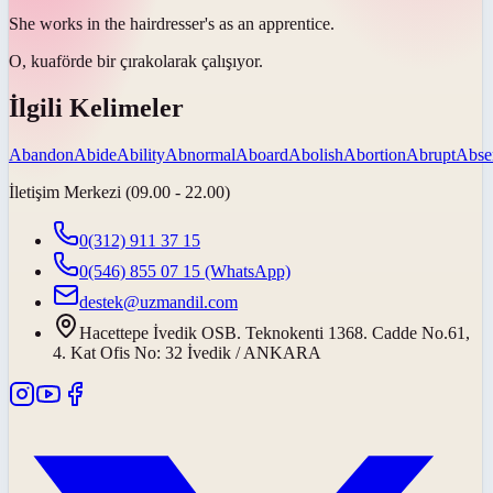
She works in the hairdresser's as an
apprentice
.
O, kuaförde bir
çırak
olarak çalışıyor.
İlgili Kelimeler
Abandon
Abide
Ability
Abnormal
Aboard
Abolish
Abortion
Abrupt
Abse
İletişim Merkezi (09.00 - 22.00)
0(312) 911 37 15
0(546) 855 07 15
(WhatsApp)
destek@uzmandil.com
Hacettepe İvedik OSB. Teknokenti 1368. Cadde No.61,
4. Kat Ofis No: 32 İvedik / ANKARA