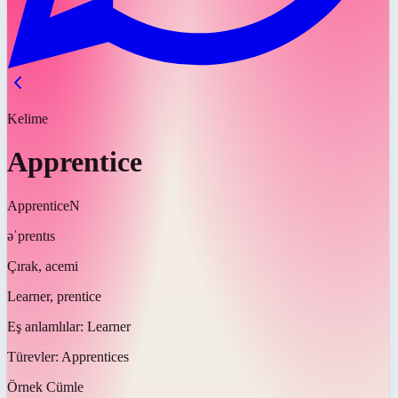
Kelime
Apprentice
Apprentice
N
əˈprentɪs
Çırak, acemi
Learner, prentice
Eş anlamlılar:
Learner
Türevler:
Apprentices
Örnek Cümle