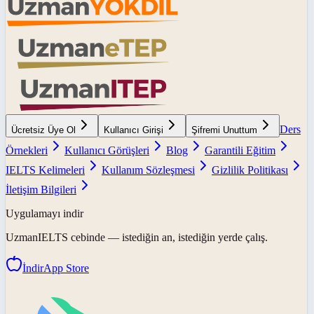
Ders
Ücretsiz Üye Ol
Kullanıcı Girişi
Şifremi Unuttum
Örnekleri
Kullanıcı Görüşleri
Blog
Garantili Eğitim
IELTS Kelimeleri
Kullanım Sözleşmesi
Gizlilik Politikası
İletişim Bilgileri
Uygulamayı indir
UzmanIELTS
cebinde — istediğin an, istediğin yerde çalış.
İndir
App Store