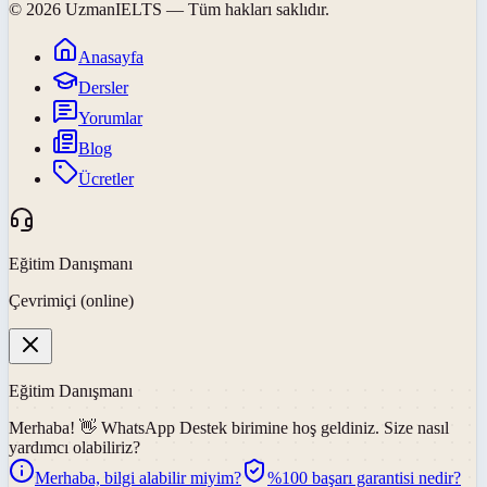
©
2026
UzmanIELTS
— Tüm hakları saklıdır.
Anasayfa
Dersler
Yorumlar
Blog
Ücretler
Eğitim Danışmanı
Çevrimiçi (online)
Eğitim Danışmanı
Merhaba! 👋
WhatsApp Destek
birimine hoş geldiniz. Size nasıl
yardımcı olabiliriz?
Merhaba, bilgi alabilir miyim?
%100 başarı garantisi nedir?