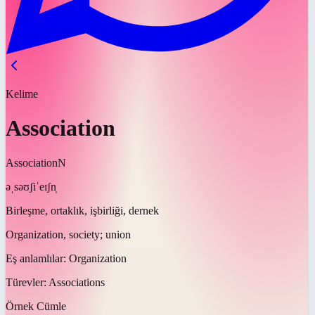
Kelime
Association
Association
N
əˌsəʊʃiˈeɪʃn̩
Birleşme, ortaklık, işbirliği, dernek
Organization, society; union
Eş anlamlılar:
Organization
Türevler:
Associations
Örnek Cümle