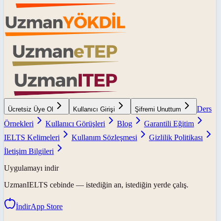
Ders
Ücretsiz Üye Ol
Kullanıcı Girişi
Şifremi Unuttum
Örnekleri
Kullanıcı Görüşleri
Blog
Garantili Eğitim
IELTS Kelimeleri
Kullanım Sözleşmesi
Gizlilik Politikası
İletişim Bilgileri
Uygulamayı indir
UzmanIELTS
cebinde — istediğin an, istediğin yerde çalış.
İndir
App Store