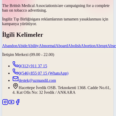
The British Medical
Association
is/are campaigning for a complete
ban on tobacco advertising.
İngiliz Tıp
Birliği
sigara reklamlarının tamamen yasaklanması için
kampanya yürütüyor.
İlgili Kelimeler
Abandon
Abide
Ability
Abnormal
Aboard
Abolish
Abortion
Abrupt
Abse
İletişim Merkezi (09.00 - 22.00)
0(312) 911 37 15
0(546) 855 07 15
(WhatsApp)
destek@uzmandil.com
Hacettepe İvedik OSB. Teknokenti 1368. Cadde No.61,
4. Kat Ofis No: 32 İvedik / ANKARA