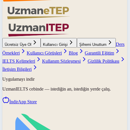
Ders
Ücretsiz Üye Ol
Kullanıcı Girişi
Şifremi Unuttum
Örnekleri
Kullanıcı Görüşleri
Blog
Garantili Eğitim
IELTS Kelimeleri
Kullanım Sözleşmesi
Gizlilik Politikası
İletişim Bilgileri
Uygulamayı indir
UzmanIELTS
cebinde — istediğin an, istediğin yerde çalış.
İndir
App Store