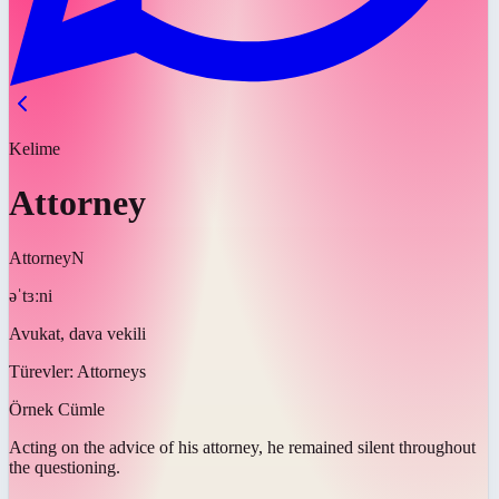
Kelime
Attorney
Attorney
N
əˈtɜːni
Avukat, dava vekili
Türevler:
Attorneys
Örnek Cümle
Acting on the advice of his
attorney
, he remained silent throughout
the questioning.