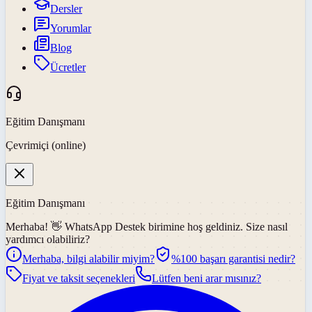
Dersler
Yorumlar
Blog
Ücretler
Eğitim Danışmanı
Çevrimiçi (online)
Eğitim Danışmanı
Merhaba! 👋
WhatsApp Destek
birimine hoş geldiniz. Size nasıl
yardımcı olabiliriz?
Merhaba, bilgi alabilir miyim?
%100 başarı garantisi nedir?
Fiyat ve taksit seçenekleri
Lütfen beni arar mısınız?