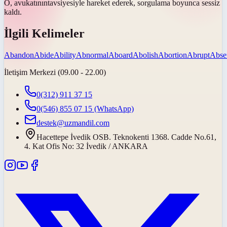
O,
avukatının
tavsiyesiyle hareket ederek, sorgulama boyunca sessiz
kaldı.
İlgili Kelimeler
Abandon
Abide
Ability
Abnormal
Aboard
Abolish
Abortion
Abrupt
Abse
İletişim Merkezi (09.00 - 22.00)
0(312) 911 37 15
0(546) 855 07 15
(WhatsApp)
destek@uzmandil.com
Hacettepe İvedik OSB. Teknokenti 1368. Cadde No.61,
4. Kat Ofis No: 32 İvedik / ANKARA