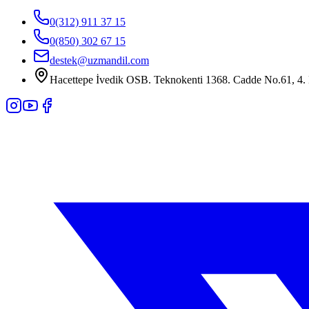
0(312) 911 37 15
0(850) 302 67 15
destek@uzmandil.com
Hacettepe İvedik OSB. Teknokenti 1368. Cadde No.61, 4