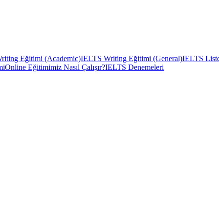
iting Eğitimi (Academic)
IELTS Writing Eğitimi (General)
IELTS Liste
mi
Online Eğitimimiz Nasıl Çalışır?
IELTS Denemeleri