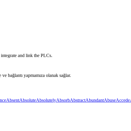
integrate and link the PLCs.
e ve bağlantı yapmamıza olanak sağlar.
nce
Absent
Absolute
Absolutely
Absorb
Abstract
Abundant
Abuse
Accede