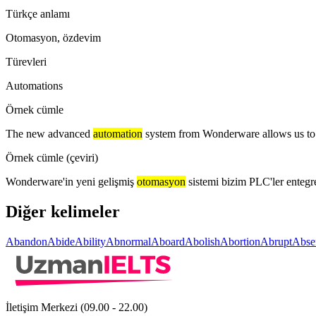
Türkçe anlamı
Otomasyon, özdevim
Türevleri
Automations
Örnek cümle
The new advanced
automation
system from Wonderware allows us to 
Örnek cümle (çeviri)
Wonderware'in yeni gelişmiş
otomasyon
sistemi bizim PLC'ler entegr
Diğer kelimeler
Abandon
Abide
Ability
Abnormal
Aboard
Abolish
Abortion
Abrupt
Abse
İletişim Merkezi (09.00 - 22.00)