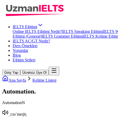
IELTS Eğitimi
Online IELTS Eğitimi Nedir?
IELTS Speaking Eğitimi
IELTS Wr
Eğitimi (General)
IELTS Grammer Eğitimi
IELTS Kelime Eğiti
IELTS AC/GT Nedir?
Ders Örnekleri
Yorumlar
Blog
Eğitim Setleri
Giriş Yap
Ücretsiz Üye Ol
Ana Sayfa
Kelime Listesi
Automation
.
Automation
N
ˌɔːtəˈmeɪʃn̩