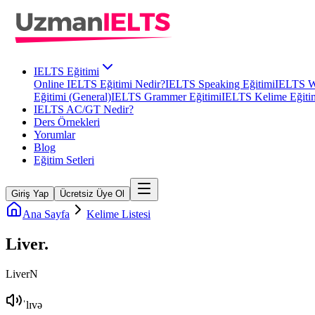
IELTS Eğitimi
Online IELTS Eğitimi Nedir?
IELTS Speaking Eğitimi
IELTS Wr
Eğitimi (General)
IELTS Grammer Eğitimi
IELTS Kelime Eğiti
IELTS AC/GT Nedir?
Ders Örnekleri
Yorumlar
Blog
Eğitim Setleri
Giriş Yap
Ücretsiz Üye Ol
Ana Sayfa
Kelime Listesi
Liver
.
Liver
N
ˈlɪvə