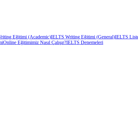
iting Eğitimi (Academic)
IELTS Writing Eğitimi (General)
IELTS Liste
mi
Online Eğitimimiz Nasıl Çalışır?
IELTS Denemeleri