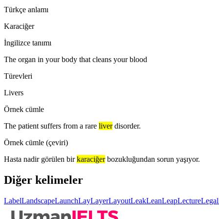
Türkçe anlamı
Karaciğer
İngilizce tanımı
The organ in your body that cleans your blood
Türevleri
Livers
Örnek cümle
The patient suffers from a rare
liver
disorder.
Örnek cümle (çeviri)
Hasta nadir görülen bir
karaciğer
bozukluğundan sorun yaşıyor.
Diğer kelimeler
Label
Landscape
Launch
Lay
Layer
Layout
Leak
Lean
Leap
Lecture
Legal