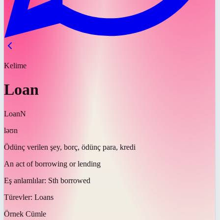
Kelime
Loan
Loan
N
ləʊn
Ödünç verilen şey, borç, ödünç para, kredi
An act of borrowing or lending
Eş anlamlılar:
Sth borrowed
Türevler:
Loans
Örnek Cümle