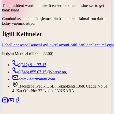
The president wants to make it easier for small businesses to get
bank
loans
.
Cumhurbaşkanı küçük işletmelerin banka
kredisi
almalarını daha
kolay yapmak istiyor.
İlgili Kelimeler
Label
Landscape
Launch
Lay
Layer
Layout
Leak
Lean
Leap
Lecture
Legal
İletişim Merkezi (09.00 - 22.00)
0(312) 911 37 15
0(546) 855 07 15
(WhatsApp)
destek@uzmandil.com
Hacettepe İvedik OSB. Teknokenti 1368. Cadde No.61,
4. Kat Ofis No: 32 İvedik / ANKARA