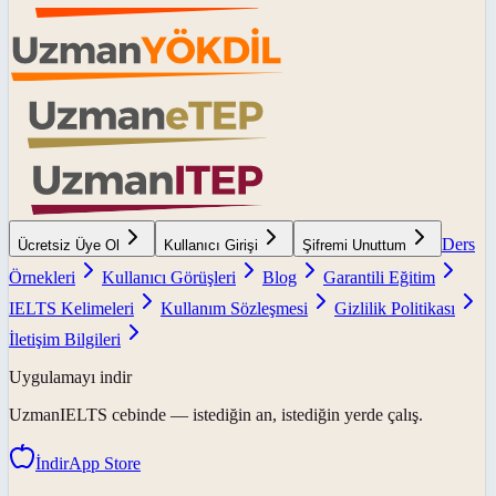
Ders
Ücretsiz Üye Ol
Kullanıcı Girişi
Şifremi Unuttum
Örnekleri
Kullanıcı Görüşleri
Blog
Garantili Eğitim
IELTS Kelimeleri
Kullanım Sözleşmesi
Gizlilik Politikası
İletişim Bilgileri
Uygulamayı indir
UzmanIELTS
cebinde — istediğin an, istediğin yerde çalış.
İndir
App Store