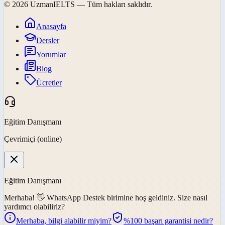
©
2026
UzmanIELTS
— Tüm hakları saklıdır.
Anasayfa
Dersler
Yorumlar
Blog
Ücretler
Eğitim Danışmanı
Çevrimiçi (online)
Eğitim Danışmanı
Merhaba! 👋
WhatsApp Destek
birimine hoş geldiniz. Size nasıl
yardımcı olabiliriz?
Merhaba, bilgi alabilir miyim?
%100 başarı garantisi nedir?