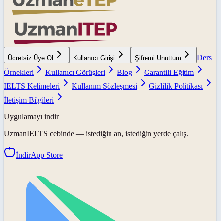
Ders
Ücretsiz Üye Ol
Kullanıcı Girişi
Şifremi Unuttum
Örnekleri
Kullanıcı Görüşleri
Blog
Garantili Eğitim
IELTS Kelimeleri
Kullanım Sözleşmesi
Gizlilik Politikası
İletişim Bilgileri
Uygulamayı indir
UzmanIELTS
cebinde — istediğin an, istediğin yerde çalış.
İndir
App Store