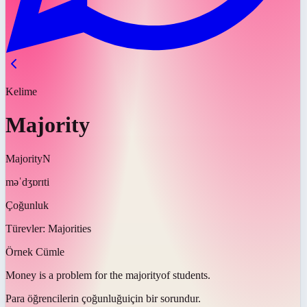
Kelime
Majority
Majority
N
məˈdʒɒrɪti
Çoğunluk
Türevler:
Majorities
Örnek Cümle
Money is a problem for the
majority
of students.
Para öğrencilerin
çoğunluğu
için bir sorundur.