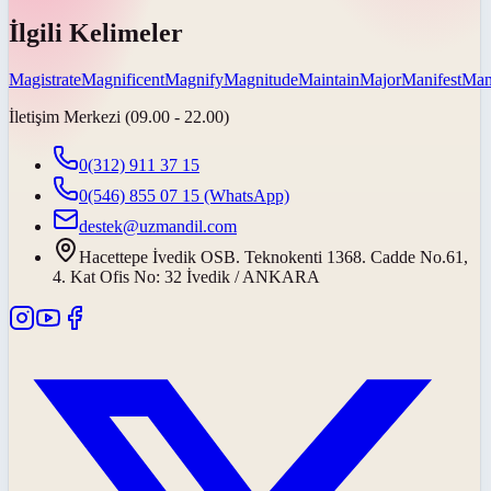
İlgili Kelimeler
Magistrate
Magnificent
Magnify
Magnitude
Maintain
Major
Manifest
Man
İletişim Merkezi (09.00 - 22.00)
0(312) 911 37 15
0(546) 855 07 15
(WhatsApp)
destek@uzmandil.com
Hacettepe İvedik OSB. Teknokenti 1368. Cadde No.61,
4. Kat Ofis No: 32 İvedik / ANKARA