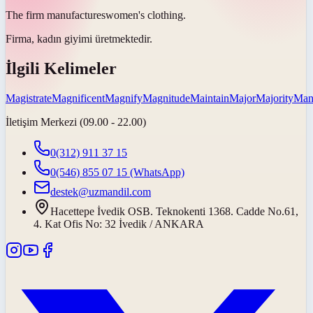
The firm
manufactures
women's clothing.
Firma, kadın giyimi
üretmektedir
.
İlgili Kelimeler
Magistrate
Magnificent
Magnify
Magnitude
Maintain
Major
Majority
Mani
İletişim Merkezi (09.00 - 22.00)
0(312) 911 37 15
0(546) 855 07 15
(WhatsApp)
destek@uzmandil.com
Hacettepe İvedik OSB. Teknokenti 1368. Cadde No.61,
4. Kat Ofis No: 32 İvedik / ANKARA