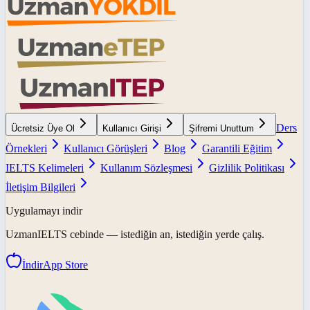
Ders
Ücretsiz Üye Ol
Kullanıcı Girişi
Şifremi Unuttum
Örnekleri
Kullanıcı Görüşleri
Blog
Garantili Eğitim
IELTS Kelimeleri
Kullanım Sözleşmesi
Gizlilik Politikası
İletişim Bilgileri
Uygulamayı indir
UzmanIELTS
cebinde — istediğin an, istediğin yerde çalış.
İndir
App Store