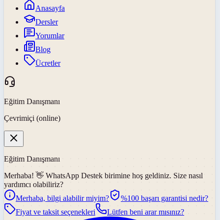
Anasayfa
Dersler
Yorumlar
Blog
Ücretler
Eğitim Danışmanı
Çevrimiçi (online)
Eğitim Danışmanı
Merhaba! 👋
WhatsApp Destek
birimine hoş geldiniz. Size nasıl
yardımcı olabiliriz?
Merhaba, bilgi alabilir miyim?
%100 başarı garantisi nedir?
Fiyat ve taksit seçenekleri
Lütfen beni arar mısınız?