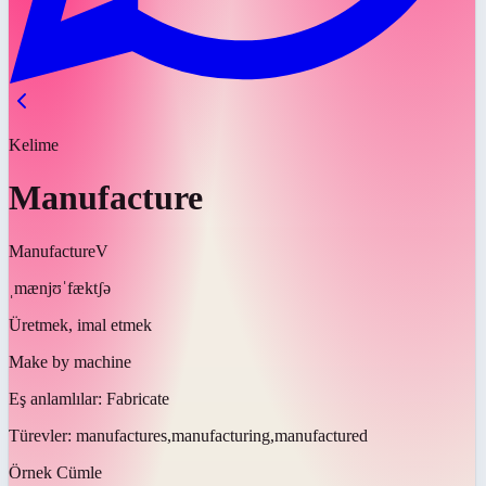
Kelime
Manufacture
Manufacture
V
ˌmænjʊˈfæktʃə
Üretmek, imal etmek
Make by machine
Eş anlamlılar:
Fabricate
Türevler:
manufactures,manufacturing,manufactured
Örnek Cümle